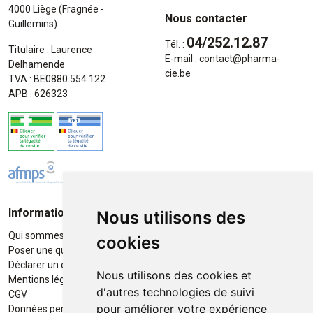
4000 Liège (Fragnée -
Nous contacter
Guillemins)
04/252.12.87
Tél. :
Titulaire : Laurence
E-mail :
contact
@
pharma-
Delhamende
cie.be
TVA : BE0880.554.122
APB : 626323
Informations
Moyens de paiement
Nous utilisons des
Qui sommes-nous ?
Paiement sécurisé
cookies
Poser une question
Déclarer un effet indésirable
Nous utilisons des cookies et
Mentions légales
d'autres technologies de suivi
CGV
pour améliorer votre expérience
Données personnelles