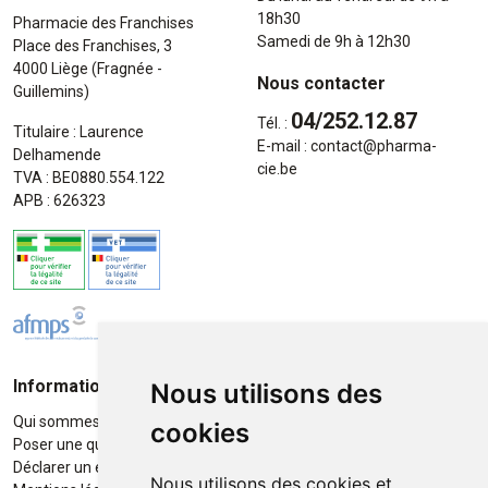
18h30
Pharmacie des Franchises
Samedi de 9h à 12h30
Place des Franchises, 3
4000 Liège (Fragnée -
Nous contacter
Guillemins)
04/252.12.87
Tél. :
Titulaire : Laurence
E-mail :
contact
@
pharma-
Delhamende
cie.be
TVA : BE0880.554.122
APB : 626323
Informations
Moyens de paiement
Nous utilisons des
Qui sommes-nous ?
Paiement sécurisé
cookies
Poser une question
Déclarer un effet indésirable
Nous utilisons des cookies et