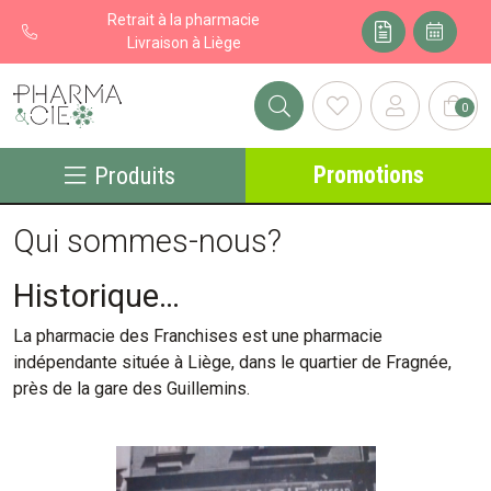
Retrait à la pharmacie
Livraison à Liège
0
Pharma&cie - Pharmacie des Franchises Votre export pharmacie
Promotions
Produits
Qui sommes-nous?
Historique…
La pharmacie des Franchises est une pharmacie
indépendante située à Liège, dans le quartier de Fragnée,
près de la gare des Guillemins.