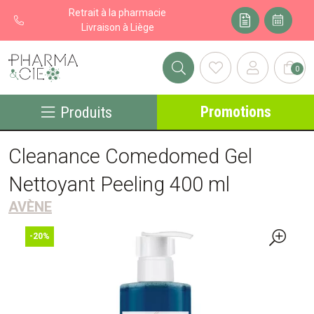
Retrait à la pharmacie
Livraison à Liège
0
Pharma&cie - Pharmacie des Franchises Votre export pharmacie
Promotions
Produits
Cleanance Comedomed Gel
Nettoyant Peeling 400 ml
AVÈNE
-20%