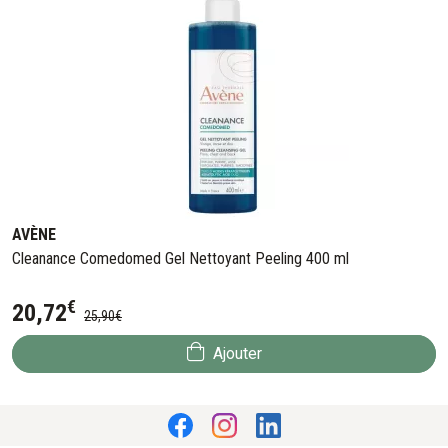
AVÈNE
Cleanance Comedomed Gel Nettoyant Peeling 400 ml
€
20
,
72
25
,
90
€
Ajouter