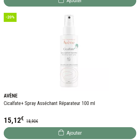
Ajouter
-20%
AVÈNE
Cicalfate+ Spray Asséchant Réparateur 100 ml
€
15
,
12
18
,
90
€
Ajouter