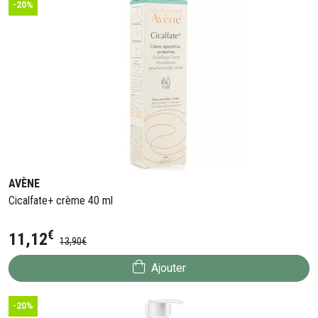
-20%
AVÈNE
Cicalfate+ crème 40 ml
€
11
,
12
13
,
90
€
Ajouter
-20%