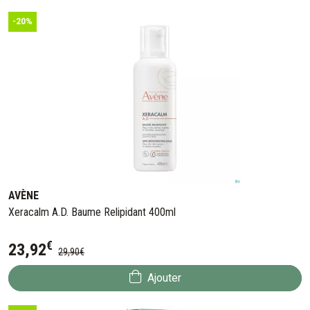
-20%
AVÈNE
Xeracalm A.D. Baume Relipidant 400ml
€
23
,
92
29
,
90
€
Ajouter