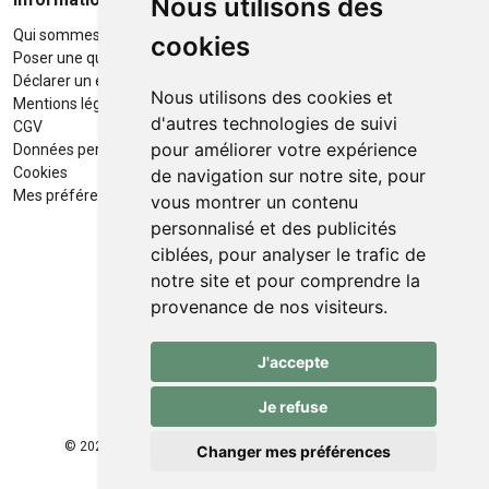
Nous utilisons des
Qui sommes-nous ?
Paiement sécurisé
cookies
Poser une question
Déclarer un effet indésirable
Nous utilisons des cookies et
Mentions légales
d'autres technologies de suivi
CGV
pour améliorer votre expérience
Données personnelles
Retrait / Livraison
Cookies
de navigation sur notre site, pour
Retrait à la pharmacie en Click
Mes préférences Cookies
vous montrer un contenu
& Collect
personnalisé et des publicités
ciblées, pour analyser le trafic de
Livraison cyclo-urbaines à Liège
notre site et pour comprendre la
avec :
provenance de nos visiteurs.
Service professionnel et
J'accepte
écologique de livraisons rapides
et fiables.
Je refuse
© 2026 Pharmacie des Franchises
Tous droits réservés
Changer mes préférences
Apotekisto