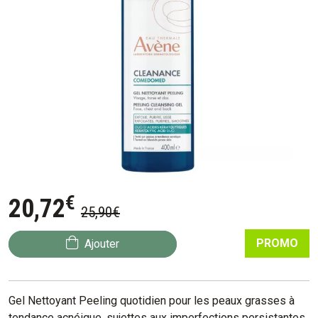
€
20
,
72
25
,
90
€
PROMO
Ajouter
Gel Nettoyant Peeling quotidien pour les peaux grasses à
tendance acnéique, sujettes aux imperfections persistantes