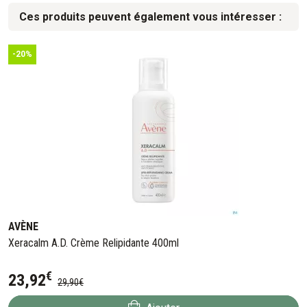
Ces produits peuvent également vous intéresser :
-20%
AVÈNE
Xeracalm A.D. Crème Relipidante 400ml
€
23
,
92
29
,
90
€