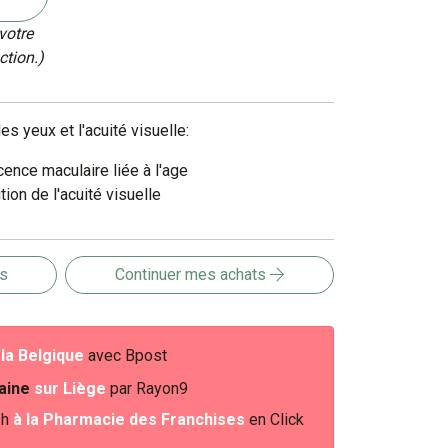
votre
ction.)
s yeux et l'acuité visuelle:
cence maculaire liée à l'age
tion de l'acuité visuelle
is
Continuer mes achats
e
la Belgique
avec Bpost
baine
sur Liège
par Rayon9
2h
à la Pharmacie des Franchises
en Click