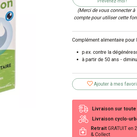
Prévenez-moi !
(Merci de vous connecter à 
compte pour utiliser cette fon
Complément alimentaire pour le
p.ex. contre la dégénéres
à partir de 50 ans - diminu
Ajouter à mes favor
Livraison sur tout
Livraison cyclo-ur
Retrait
GRATUIT en 
& Collect