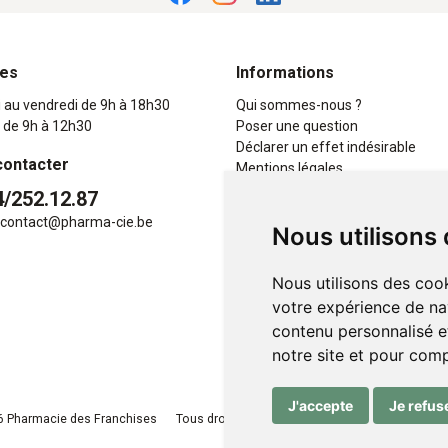
res
Informations
i au vendredi de 9h à 18h30
Qui sommes-nous ?
 de 9h à 12h30
Poser une question
Déclarer un effet indésirable
contacter
Mentions légales
CGV
4/252.12.87
Données personnelles
contact
@
pharma-cie.be
Nous utilisons
Cookies
Mes préférences Cookies
Nous utilisons des cook
votre expérience de na
contenu personnalisé et
notre site et pour com
J'accepte
Je refus
 Pharmacie des Franchises
Tous droits réservés
Apotekisto
, pharmacie e