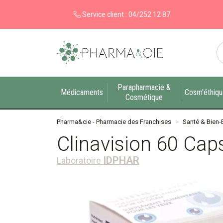
Service client :
04/252 12 87
Pharma&cie - Pharmacie des Franchises Votre ex
Parapharmacie &
Médicaments
Cosm'éthiq
Cosmétique
Pharma&cie - Pharmacie des Franchises
Santé & Bien-
Clinavision 60 Cap
IDPHAR
Laboratoire