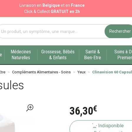
Livraison en
Belgique
et en
France
Click & Collect
GRATUIT en 2h
Rechercher
port pharmacie en ligne à votre service sur Liège
Médecines
Grossesse, Bébés
Santé &
Soins à D
ue
Naturelles
& Enfants
Bien-Etre
Premier
Etre
Compléments Alimentaires - Soins
Yeux
Clinavision 60 Capsu
sules
€
36
,
30
Indisponible