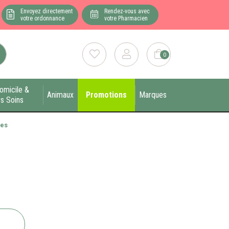
Envoyez directement
Rendez-vous avec
votre ordonnance
votre Pharmacien
0
omicile &
Animaux
Promotions
Marques
s Soins
les