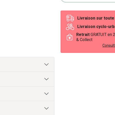
Livraison sur tout
Livraison cyclo-ur
Retrait
GRATUIT en 
& Collect
Consulte