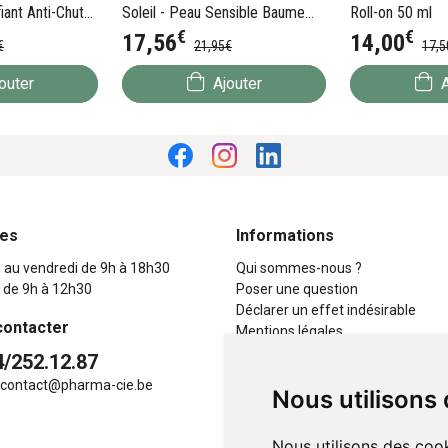
iant Anti-Chute
Soleil - Peau Sensible Baume
Roll-on 50 ml
€
€
100 ml
17
,
56
14
,
00
€
21
,
95
€
17
,
5
outer
Ajouter
A
res
Informations
i au vendredi de 9h à 18h30
Qui sommes-nous ?
 de 9h à 12h30
Poser une question
Déclarer un effet indésirable
contacter
Mentions légales
CGV
4/252.12.87
Données personnelles
contact
@
pharma-cie.be
Nous utilisons
Cookies
Mes préférences Cookies
Nous utilisons des cook