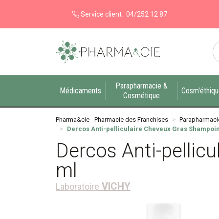
Service client :
04/252 12 87
Pharma&cie - Pharmacie des Franchises Votre ex
Parapharmacie &
Médicaments
Cosm'éthiq
Cosmétique
Pharma&cie - Pharmacie des Franchises
Parapharmaci
Dercos Anti-pelliculaire Cheveux Gras Shampoin
Dercos Anti-pellic
ml
VICHY
Laboratoire