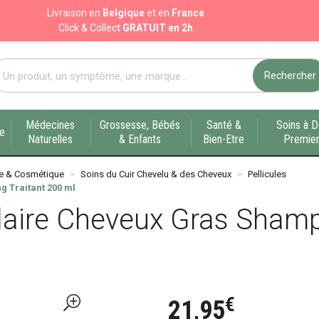
Livraison en
Belgique
et en
France
Click & Collect
GRATUIT en 2h
Rechercher
port pharmacie en ligne à votre service sur Liège
Médecines
Grossesse, Bébés
Santé &
Soins à D
ue
Naturelles
& Enfants
Bien-Etre
Premier
e & Cosmétique
Soins du Cuir Chevelu & des Cheveux
Pellicules
g Traitant 200 ml
ulaire Cheveux Gras Shamp
€
21
,
95