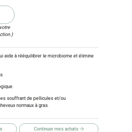
votre
ction.)
ui aide à rééquilibrer le microbiome et élimine
s.
ogique.
s souffrant de pellicules et/ou
heveux normaux à gras.
is
Continuer mes achats