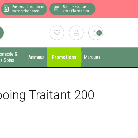
Envoyez directement
Rendez-vous avec
votre ordonnance
votre Pharmacien
0
omicile &
Animaux
Promotions
Marques
s Soins
oing Traitant 200