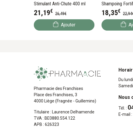
Stimulant Anti-Chute 400 ml
Shampoing Fortif
€
€
200 ml
21
,
19
18
,
35
26
,
49
€
22
,
94
Ajouter
Aj
Horai
Du lund
Samedi
Pharmacie des Franchises
Place des Franchises, 3
Nous 
4000 Liège (Fragnée - Guillemins)
0
Tél. :
Titulaire : Laurence Delhamende
E-mail :
TVA : BE0880.554.122
APB : 626323