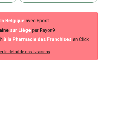
e
la Belgique
avec Bpost
baine
sur Liège
par Rayon9
2h
à la Pharmacie des Franchises
en Click
r le détail de nos livraisons