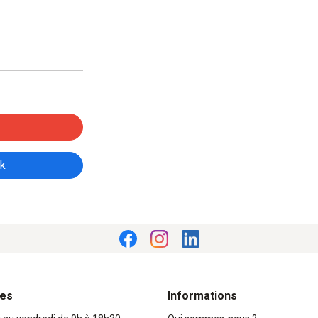
ok
res
Informations