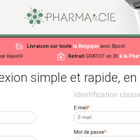
ma santé, 
Livraison sur toute
la Belgique
avec Bpost
ar Rayon9
Retrait
GRATUIT en 2h
à la Pha
exion simple et rapide, en
Identification class
E-mail
*
Mot de passe
*