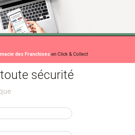
mes conseils, mes prix
rmacie des Franchises
en Click & Collect
 toute sécurité
ique