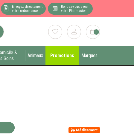
Envoyez directement
Rendez-vous avec
votre ordonnance
votre Pharmacien
0
omicile &
Animaux
Promotions
Marques
s Soins
Médicament