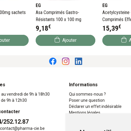
EG
EG
600mg sachets
Asa Comprimés Gastro-
Acetylcysteine
Résistants 100 x 100 mg
Comprimés Effe
€
€
600 mg
9
,
18
15
,
39
outer
Ajouter
A
res
Informations
i au vendredi de 9h à 18h30
Qui sommes-nous ?
 de 9h à 12h30
Poser une question
Déclarer un effet indésirable
contacter
Mentions légales
CGV
4/252.12.87
Données personnelles
contact
@
pharma-cie.be
Cookies