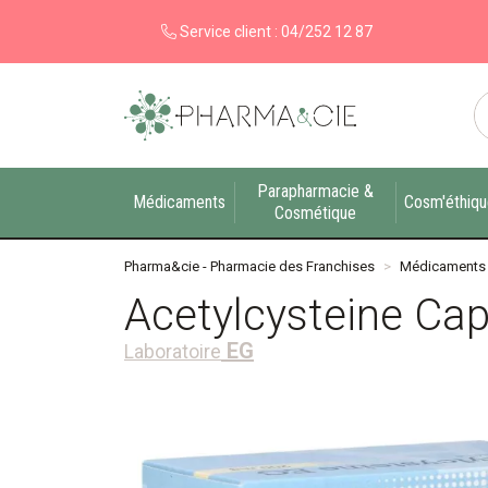
Service client :
04/252 12 87
Pharma&cie - Pharmacie des Franchises Votre ex
Parapharmacie &
Médicaments
Cosm'éthiq
Cosmétique
Pharma&cie - Pharmacie des Franchises
Médicaments
Acetylcysteine Ca
EG
Laboratoire