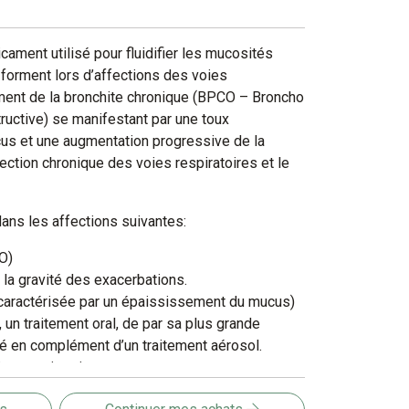
ament utilisé pour fluidifier les mucosités
 forment lors d’affections des voies
tement de la bronchite chronique (BPCO – Broncho
uctive) se manifestant par une toux
cus et une augmentation progressive de la
ction chronique des voies respiratoires et le
dans les affections suivantes:
O)
 la gravité des exacerbations.
caractérisée par un épaississement du mucus)
un traitement oral, de par sa plus grande
sé en complément d’un traitement aérosol.
es respiratoires
ités purulentes et épaisses qui se forment lors