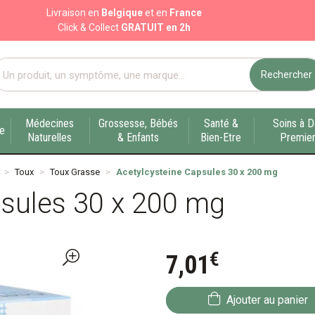
Livraison en
Belgique
et en
France
Click & Collect
GRATUIT en 2h
Rechercher
port pharmacie en ligne à votre service sur Liège
Médecines
Grossesse, Bébés
Santé &
Soins à D
ue
Naturelles
& Enfants
Bien-Etre
Premier
Toux
Toux Grasse
Acetylcysteine Capsules 30 x 200 mg
psules 30 x 200 mg
€
7
,
01
Ajouter au panier