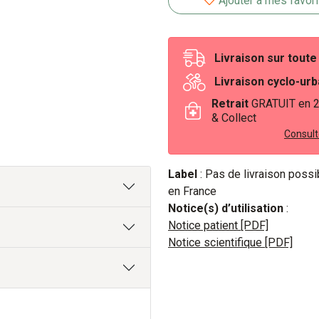
Ajouter à mes favor
d’infections des voies res
Livraison sur tout
Livraison cyclo-ur
Retrait
GRATUIT en 
& Collect
Consulte
Label
: Pas de livraison poss
en France
Notice(s) d’utilisation
:
Notice patient [PDF]
Notice scientifique [PDF]