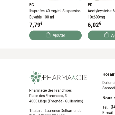
EG
EG
Ibuprofen 40 mg/ml Suspension
Acetylcysteine 
Buvable 100 ml
10x600mg
€
€
7
,
79
6
,
02
Ajouter
Aj
Horai
Du lund
Samedi
Pharmacie des Franchises
Place des Franchises, 3
Nous 
4000 Liège (Fragnée - Guillemins)
0
Tél. :
Titulaire : Laurence Delhamende
E-mail :