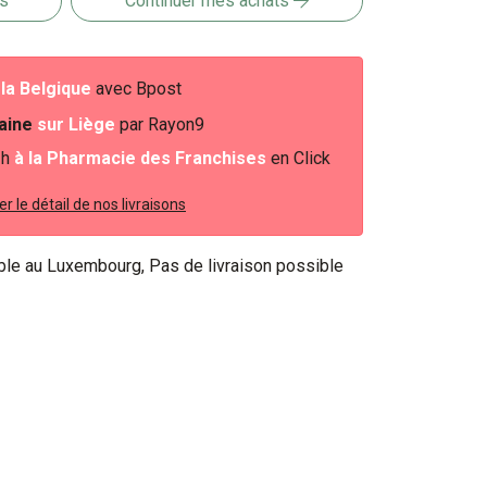
is
Continuer mes achats
piratoires.
e
la Belgique
avec Bpost
baine
sur Liège
par Rayon9
2h
à la Pharmacie des Franchises
en Click
r le détail de nos livraisons
ible au Luxembourg, Pas de livraison possible