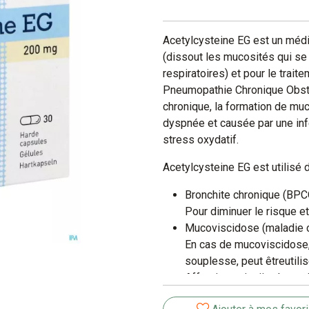
Acetylcysteine EG est un médic
(dissout les mucosités qui se
respiratoires) et pour le trai
Pneumopathie Chronique Obstr
chronique, la formation de mu
dyspnée et causée par une infe
stress oxydatif.
Acetylcysteine EG est utilisé 
Bronchite chronique (BPC
Pour diminuer le risque et
Mucoviscidose (maladie 
En cas de mucoviscidose, 
souplesse, peut êtreutili
Affections aiguës des voi
Pour fluidifier les mucos