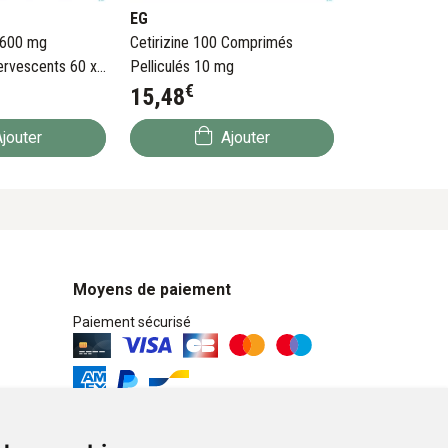
EG
 600 mg
Cetirizine 100 Comprimés
rvescents 60 x
Pelliculés 10 mg
€
15
,
48
jouter
Ajouter
Moyens de paiement
Paiement sécurisé
Retrait / Livraison