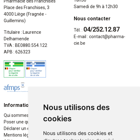
Pharmacie des Franchises
Samedi de 9h à 12h30
Place des Franchises, 3
4000 Liège (Fragnée -
Nous contacter
Guillemins)
04/252.12.87
Tél. :
Titulaire : Laurence
E-mail :
contact
@
pharma-
Delhamende
cie.be
TVA : BE0880.554.122
APB : 626323
Informations
Moyens de paiement
Nous utilisons des
Qui sommes-nous ?
Paiement sécurisé
cookies
Poser une question
Déclarer un effet indésirable
Nous utilisons des cookies et
Mentions légales