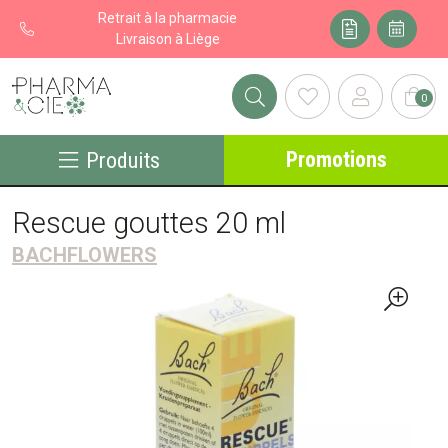
Retrait à la pharmacie
Livraison à Liège
0
Pharma&cie - Pharmacie des Franchises Votre export pharmacie
Promotions
Produits
Rescue gouttes 20 ml
BACHFLOWERS