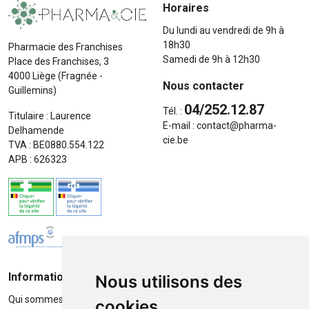
Horaires
Du lundi au vendredi de 9h à
18h30
Pharmacie des Franchises
Samedi de 9h à 12h30
Place des Franchises, 3
4000 Liège (Fragnée -
Nous contacter
Guillemins)
04/252.12.87
Tél. :
Titulaire : Laurence
E-mail :
contact
@
pharma-
Delhamende
cie.be
TVA : BE0880.554.122
APB : 626323
Informations
Moyens de paiement
Nous utilisons des
Qui sommes-nous ?
Paiement sécurisé
cookies