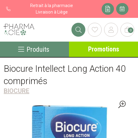
Retrait à la pharmacie
Livraison à Liège
0
Pharma&cie - Pharmacie des Franchises Votre export pharmacie
Promotions
Produits
Biocure Intellect Long Action 40
comprimés
BIOCURE