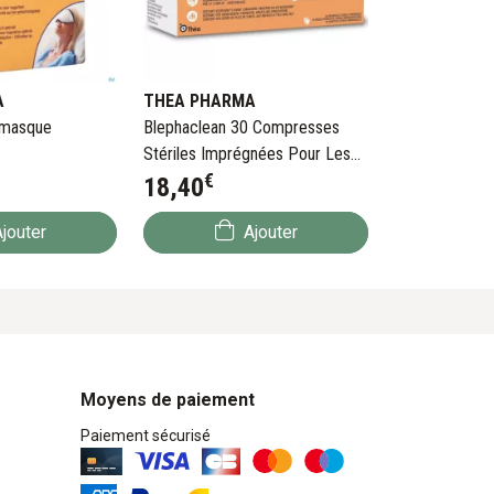
A
THEA PHARMA
 masque
Blephaclean 30 Compresses
Stériles Imprégnées Pour Les
€
Yeux
18
,
40
jouter
Ajouter
Moyens de paiement
Paiement sécurisé