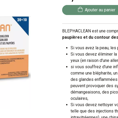
Ajouter au panier
BLEPHACLEAN est une compre
paupières et du contour des
Si vous avez la peau, les
Si vous devez éliminer la
yeux (en raison d'une aller
si vous souffrez d'une in
comme une blépharite, u
des glandes enflammées (
peuvent provoquer des s
démangeaisons, des pico
oculaires,
Si vous devez nettoyer v
telle que des injections t
intravitréennes), une chir