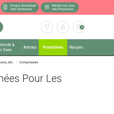
Envoyez directement
Rendez-vous avec
votre ordonnance
votre Pharmacien
0
omicile &
Animaux
Promotions
Marques
s Soins
ures, etc.
Compresses
nées Pour Les