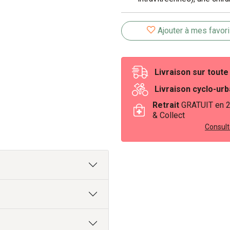
chirurgie de la cataracte
également être utilisé apr
Ajouter à mes favor
conseils du médecin ou de
Livraison sur tout
Livraison cyclo-ur
Retrait
GRATUIT en 
& Collect
Consulte