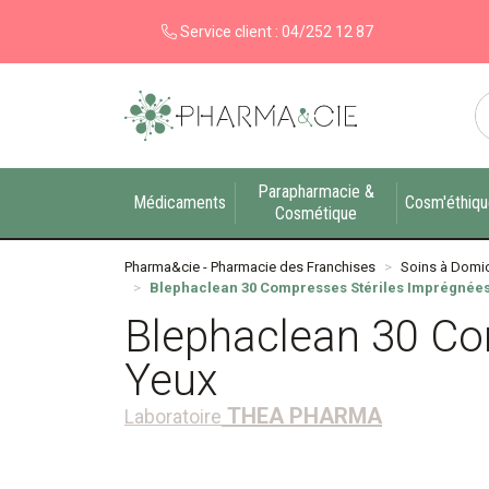
Service client :
04/252 12 87
Pharma&cie - Pharmacie des Franchises Votre ex
Parapharmacie &
Médicaments
Cosm'éthiq
Cosmétique
Pharma&cie - Pharmacie des Franchises
Soins à Domic
Blephaclean 30 Compresses Stériles Imprégnées
Blephaclean 30 Co
Yeux
THEA PHARMA
Laboratoire