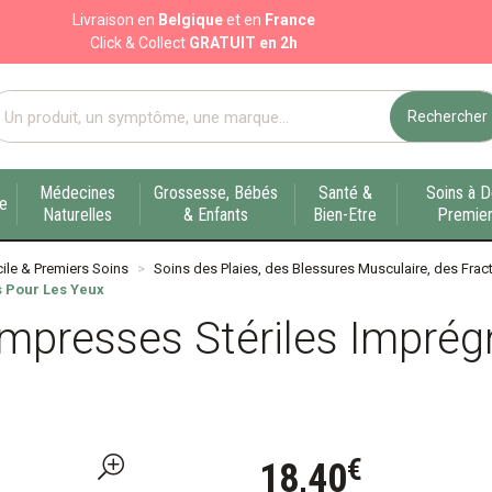
Livraison en
Belgique
et en
France
Click & Collect
GRATUIT en 2h
Rechercher
port pharmacie en ligne à votre service sur Liège
Médecines
Grossesse, Bébés
Santé &
Soins à D
ue
Naturelles
& Enfants
Bien-Etre
Premier
ile & Premiers Soins
Soins des Plaies, des Blessures Musculaire, des Fract
 Pour Les Yeux
mpresses Stériles Imprég
€
18
,
40