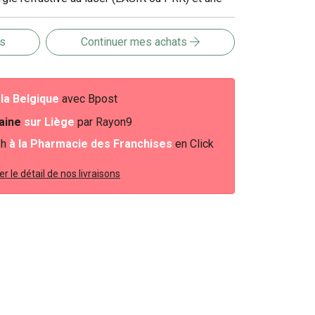
. Parce qu'il est bien toléré, BLEPHACLEAN peut
ès une intervention chirurgicale, selon les
is
Continuer mes achats
 l'ophtalmologiste.
e
la Belgique
avec Bpost
baine
sur Liège
par Rayon9
2h
à la Pharmacie des Franchises
en Click
r le détail de nos livraisons