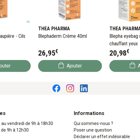
THEA PHARMA
THEA PHARM
upière - Cils
Blephaderm Crème 40ml
Blepha eyebag
chauffant yeux
€
€
26
,
95
20
,
98
outer
Ajouter
A
res
Informations
i au vendredi de 9h à 18h30
Qui sommes-nous ?
 de 9h à 12h30
Poser une question
Déclarer un effet indésirable