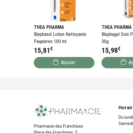
THEA PHARMA
THEA PHARMA
Blephasol Lotion Nettoyante
Blephagel Soin Pa
Paupieres 100 ml
30g
€
€
15
,
81
15
,
98
Ajouter
Aj
Horai
Du lund
Samedi
Pharmacie des Franchises
Place des Franchises, 3