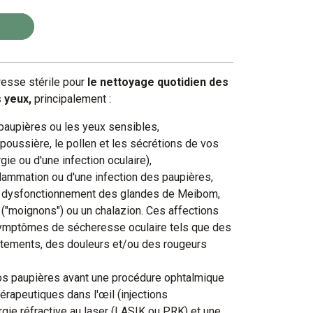
sse stérile pour
le nettoyage quotidien des
 yeux,
principalement :
 paupières ou les yeux sensibles,
 poussière, le pollen et les sécrétions de vos
gie ou d'une infection oculaire),
flammation ou d'une infection des paupières,
n dysfonctionnement des glandes de Meibom,
"moignons") ou un chalazion. Ces affections
ymptômes de sécheresse oculaire tels que des
tements, des douleurs et/ou des rougeurs
os paupières avant une procédure ophtalmique
hérapeutiques dans l'œil (injections
urgie réfractive au laser (LASIK ou PRK) et une