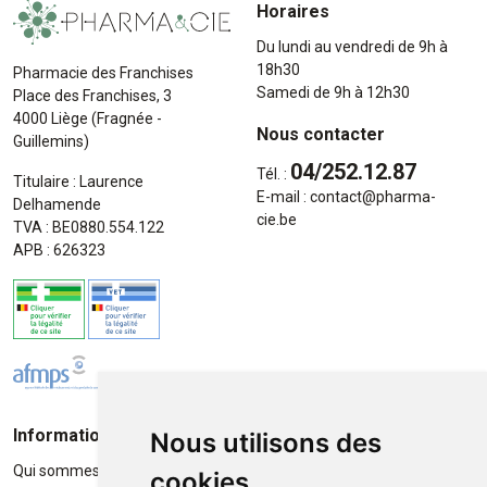
Horaires
Du lundi au vendredi de 9h à
18h30
Pharmacie des Franchises
Samedi de 9h à 12h30
Place des Franchises, 3
4000 Liège (Fragnée -
Nous contacter
Guillemins)
04/252.12.87
Tél. :
Titulaire : Laurence
E-mail :
contact
@
pharma-
Delhamende
cie.be
TVA : BE0880.554.122
APB : 626323
Informations
Moyens de paiement
Nous utilisons des
Qui sommes-nous ?
Paiement sécurisé
cookies