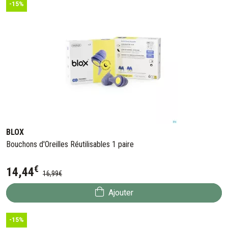
-15%
BLOX
Bouchons d'Oreilles Réutilisables 1 paire
€
14
,
44
16
,
99
€
Ajouter
-15%