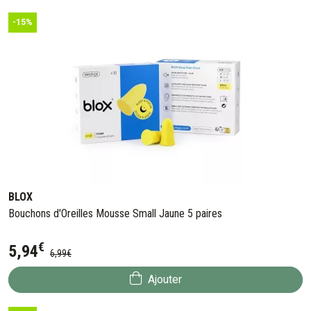
-15%
BLOX
Bouchons d'Oreilles Mousse Small Jaune 5 paires
€
5
,
94
6
,
99
€
Ajouter