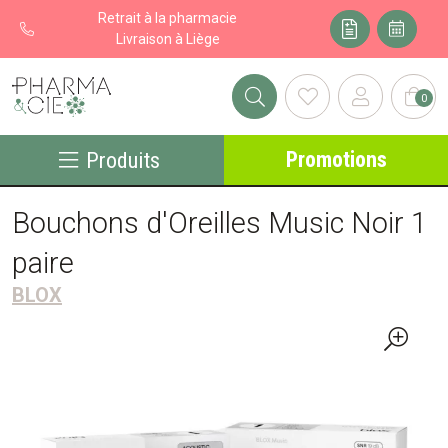
Retrait à la pharmacie
Livraison à Liège
0
Pharma&cie - Pharmacie des Franchises Votre export pharmacie
Promotions
Produits
Bouchons d'Oreilles Music Noir 1
paire
BLOX