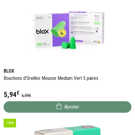
BLOX
Bouchons d'Oreilles Mousse Medium Vert 5 paires
€
5
,
94
6
,
99
€
Ajouter
-15%