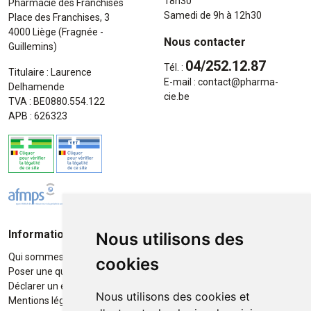
18h30
Pharmacie des Franchises
Samedi de 9h à 12h30
Place des Franchises, 3
4000 Liège (Fragnée -
Nous contacter
Guillemins)
04/252.12.87
Tél. :
Titulaire : Laurence
E-mail :
contact
@
pharma-
Delhamende
cie.be
TVA : BE0880.554.122
APB : 626323
Informations
Moyens de paiement
Nous utilisons des
Qui sommes-nous ?
Paiement sécurisé
cookies
Poser une question
Déclarer un effet indésirable
Nous utilisons des cookies et
Mentions légales