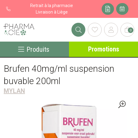
Retrait à la pharmacie
Livraison à Liège
0
Pharma&cie - Pharmacie des Franchises Votre export pharmacie
Promotions
Produits
Brufen 40mg/ml suspension
buvable 200ml
MYLAN