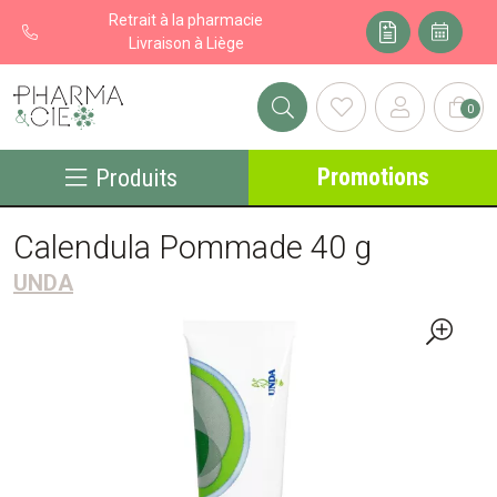
Retrait à la pharmacie
Livraison à Liège
0
Pharma&cie - Pharmacie des Franchises Votre export pharmacie
Promotions
Produits
Calendula Pommade 40 g
UNDA