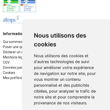
Informations
Moyens de paiement
Nous utilisons des
Qui sommes-nous ?
Paiement sécurisé
cookies
Poser une question
Déclarer un effet indésirable
Nous utilisons des cookies et
Mentions légales
d'autres technologies de suivi
CGV
pour améliorer votre expérience
Données personnelles
Retrait / Livraison
Cookies
de navigation sur notre site, pour
Retrait à la pharmacie en Click
Mes préférences Cookies
vous montrer un contenu
& Collect
personnalisé et des publicités
ciblées, pour analyser le trafic de
Livraison cyclo-urbaines à Liège
notre site et pour comprendre la
avec :
provenance de nos visiteurs.