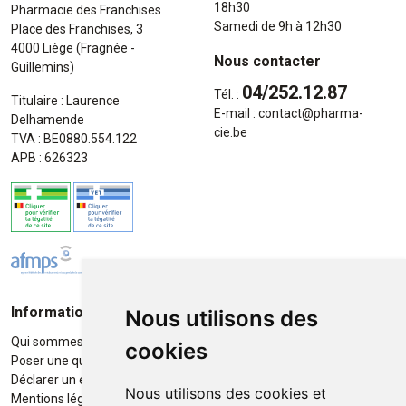
18h30
Pharmacie des Franchises
Samedi de 9h à 12h30
Place des Franchises, 3
4000 Liège (Fragnée -
Nous contacter
Guillemins)
04/252.12.87
Tél. :
Titulaire : Laurence
E-mail :
contact
@
pharma-
Delhamende
cie.be
TVA : BE0880.554.122
APB : 626323
Informations
Moyens de paiement
Nous utilisons des
Qui sommes-nous ?
Paiement sécurisé
cookies
Poser une question
Déclarer un effet indésirable
Nous utilisons des cookies et
Mentions légales