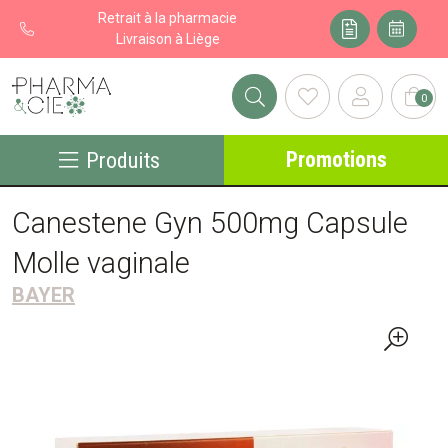
Retrait à la pharmacie
Livraison à Liège
0
Pharma&cie - Pharmacie des Franchises Votre export pharmacie
Promotions
Produits
Canestene Gyn 500mg Capsule
Molle vaginale
BAYER