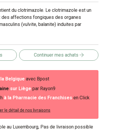
ient du clotrimazole. Le clotrimazole est un
t des affections fongiques des organes
asculins (vulvite, balanite) induites par
is
Continuer mes achats
e
la Belgique
avec Bpost
baine
sur Liège
par Rayon9
2h
à la Pharmacie des Franchises
en Click
r le détail de nos livraisons
ible au Luxembourg, Pas de livraison possible