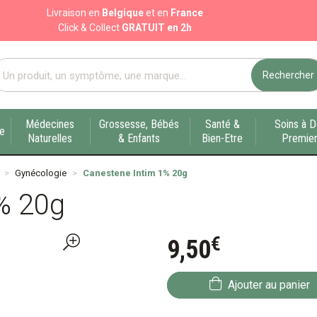
Livraison en
Belgique
et en
France
Click & Collect
GRATUIT en 2h
Rechercher
port pharmacie en ligne à votre service sur Liège
Médecines
Grossesse, Bébés
Santé &
Soins à D
ue
Naturelles
& Enfants
Bien-Etre
Premier
Gynécologie
Canestene Intim 1% 20g
% 20g
€
9
,
50
Ajouter au panier