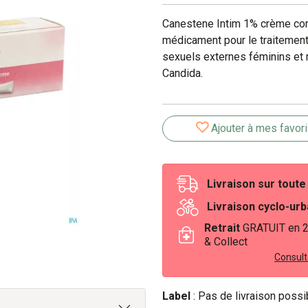
Canestene Intim 1% crème cont
médicament pour le traitemen
sexuels externes féminins et m
Candida.
Ajouter à mes favor
Livraison sur tout
Livraison cyclo-ur
Retrait
GRATUIT en 
& Collect
Consulte
Label
: Pas de livraison poss