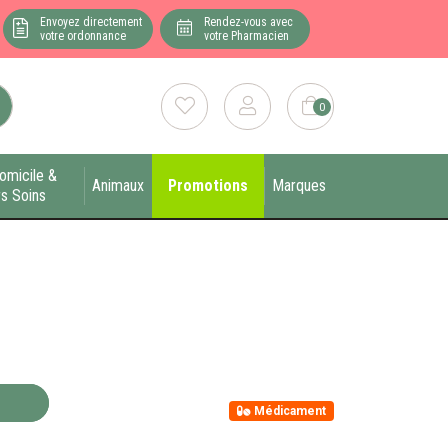
Envoyez directement
Rendez-vous avec
votre ordonnance
votre Pharmacien
0
omicile &
Animaux
Promotions
Marques
s Soins
Médicament