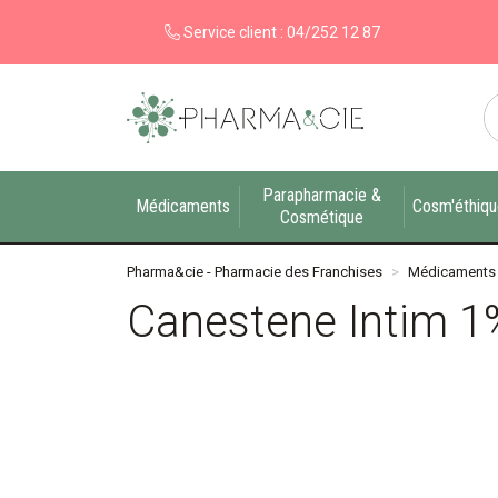
Service client :
04/252 12 87
Pharma&cie - Pharmacie des Franchises Votre ex
Parapharmacie &
Médicaments
Cosm'éthiq
Cosmétique
Pharma&cie - Pharmacie des Franchises
Médicaments
Canestene Intim 1