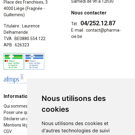
Samedi de 9h à 12h30
Place des Franchises, 3
4000 Liège (Fragnée -
Nous contacter
Guillemins)
04/252.12.87
Tél. :
Titulaire : Laurence
E-mail :
contact
@
pharma-
Delhamende
cie.be
TVA : BE0880.554.122
APB : 626323
Informations
Moyens de paiement
Nous utilisons des
Qui sommes-nous ?
Paiement sécurisé
cookies
Poser une question
Déclarer un effet indésirable
Nous utilisons des cookies et
Mentions légales
d'autres technologies de suivi
CGV