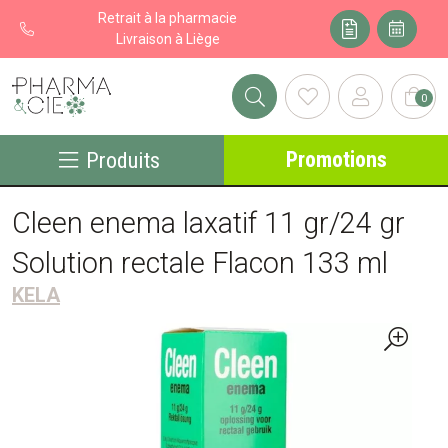
Retrait à la pharmacie
Livraison à Liège
0
Pharma&cie - Pharmacie des Franchises Votre export pharmacie
Promotions
Produits
Cleen enema laxatif 11 gr/24 gr
Solution rectale Flacon 133 ml
KELA