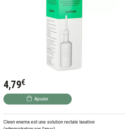
€
4
,
79
Ajouter
Cleen enema est une solution rectale laxative
(administration par l’anus).