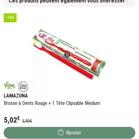
Ces produits peuvent également vous intéresser :
-15%
LAMAZUNA
Brosse à Dents Rouge + 1 Tête Clipsable Medium
€
5
,
02
5
,
90
€
Ajouter