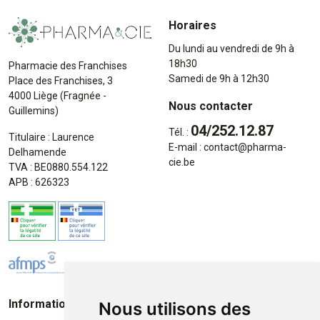
Horaires
Du lundi au vendredi de 9h à
18h30
Pharmacie des Franchises
Samedi de 9h à 12h30
Place des Franchises, 3
4000 Liège (Fragnée -
Nous contacter
Guillemins)
04/252.12.87
Tél. :
Titulaire : Laurence
E-mail :
contact
@
pharma-
Delhamende
cie.be
TVA : BE0880.554.122
APB : 626323
Informations
Moyens de paiement
Nous utilisons des