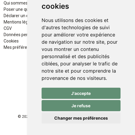
Qui sommes-nous ?
Paiement sécurisé
cookies
Poser une question
Déclarer un effet indésirable
Nous utilisons des cookies et
Mentions légales
d'autres technologies de suivi
CGV
pour améliorer votre expérience
Données personnelles
Retrait / Livraison
Cookies
de navigation sur notre site, pour
Retrait à la pharmacie en Click
Mes préférences Cookies
vous montrer un contenu
& Collect
personnalisé et des publicités
ciblées, pour analyser le trafic de
Livraison cyclo-urbaines à Liège
notre site et pour comprendre la
avec :
provenance de nos visiteurs.
Service professionnel et
J'accepte
écologique de livraisons rapides
et fiables.
Je refuse
© 2026 Pharmacie des Franchises
Tous droits réservés
Changer mes préférences
Apotekisto