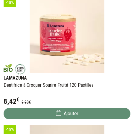
-15%
LAMAZUNA
Dentifrice à Croquer Sourire Fruité 120 Pastilles
€
8
,
42
9
,
90
€
Ajouter
-15%