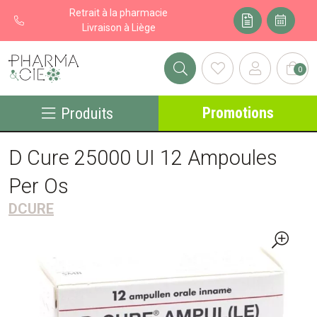
Retrait à la pharmacie
Livraison à Liège
0
Pharma&cie - Pharmacie des Franchises Votre export pharmacie
Promotions
Produits
D Cure 25000 UI 12 Ampoules
Per Os
DCURE