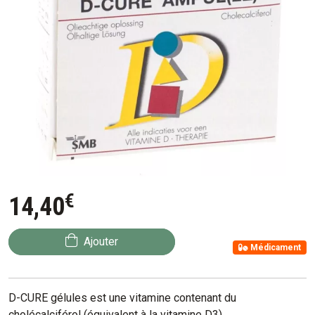
€
14
,
40
Ajouter
Médicament
D-CURE gélules est une vitamine contenant du
cholécalciférol (équivalent à la vitamine D3).