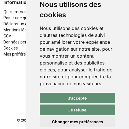
Informations
Moyens de paiement
Nous utilisons des
Qui sommes-nous ?
Paiement sécurisé
cookies
Poser une question
Déclarer un effet indésirable
Nous utilisons des cookies et
Mentions légales
d'autres technologies de suivi
CGV
pour améliorer votre expérience
Données personnelles
Retrait / Livraison
Cookies
de navigation sur notre site, pour
Retrait à la pharmacie en Click
Mes préférences Cookies
vous montrer un contenu
& Collect
personnalisé et des publicités
ciblées, pour analyser le trafic de
Livraison cyclo-urbaines à Liège
notre site et pour comprendre la
avec :
provenance de nos visiteurs.
Service professionnel et
J'accepte
écologique de livraisons rapides
et fiables.
Je refuse
© 2026 Pharmacie des Franchises
Tous droits réservés
Changer mes préférences
Apotekisto