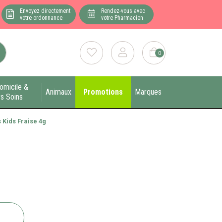
Envoyez directement
Rendez-vous avec
votre ordonnance
votre Pharmacien
0
omicile &
Animaux
Promotions
Marques
s Soins
 Kids Fraise 4g