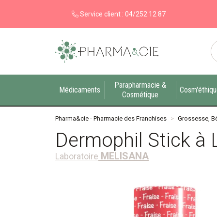
Service client :
04/252 12 87
Pharma&cie - Pharmacie des Franchises Votre ex
Parapharmacie &
Médicaments
Cosm'éthiq
Cosmétique
Pharma&cie - Pharmacie des Franchises
Grossesse, B
Dermophil Stick à 
MELISANA
Laboratoire