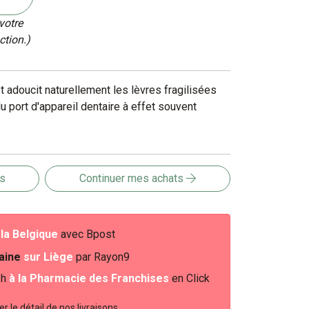
votre
ction.)
t adoucit naturellement les lèvres fragilisées
 du port d'appareil dentaire à effet souvent
is
Continuer mes achats
e
la Belgique
avec Bpost
baine
sur Liège
par Rayon9
2h
à la Pharmacie des Franchises
en Click
r le détail de nos livraisons