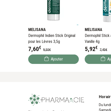
MELISANA
MELISANA
Dermophil Indien Stick Original
Dermophil Stick 
pour les Lèvres 3,5g
Vanille 4g
€
€
7
,
60
5
,
92
9
,
50
€
7
,
40
€
Ajouter
Aj
Horai
Du lund
Samedi