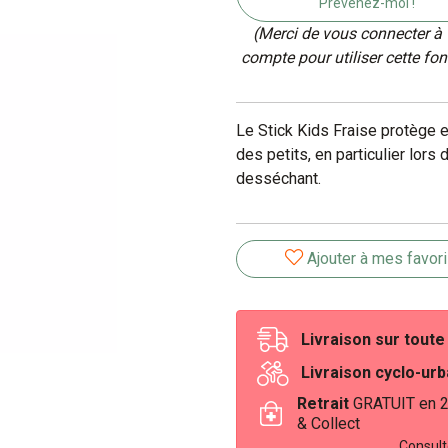
Prévenez-moi !
(Merci de vous connecter à 
compte pour utiliser cette fon
Le Stick Kids Fraise protège e
des petits, en particulier lors
desséchant.
Ajouter à mes favor
Livraison sur tout
Livraison cyclo-ur
Retrait
GRATUIT en 
& Collect
Consulte