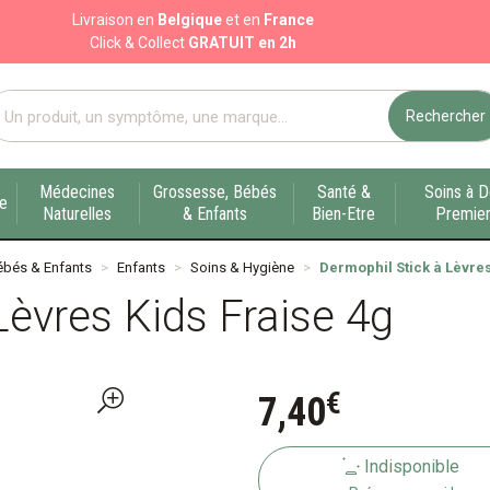
Livraison en
Belgique
et en
France
Click & Collect
GRATUIT en 2h
Rechercher
port pharmacie en ligne à votre service sur Liège
Médecines
Grossesse, Bébés
Santé &
Soins à D
ue
Naturelles
& Enfants
Bien-Etre
Premier
ébés & Enfants
Enfants
Soins & Hygiène
Dermophil Stick à Lèvres
Lèvres Kids Fraise 4g
€
7
,
40
Indisponible