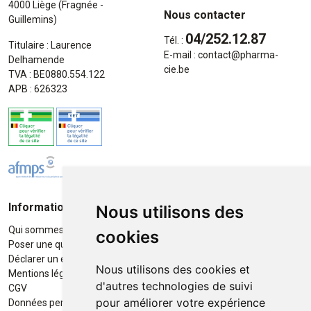
4000 Liège (Fragnée -
Nous contacter
Guillemins)
04/252.12.87
Tél. :
Titulaire : Laurence
E-mail :
contact
@
pharma-
Delhamende
cie.be
TVA : BE0880.554.122
APB : 626323
Informations
Moyens de paiement
Nous utilisons des
Qui sommes-nous ?
Paiement sécurisé
cookies
Poser une question
Déclarer un effet indésirable
Nous utilisons des cookies et
Mentions légales
d'autres technologies de suivi
CGV
pour améliorer votre expérience
Données personnelles
Retrait / Livraison