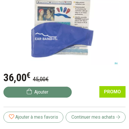
€
36
,
00
45
,
00
€
PROMO
Ajouter
Ajouter à mes favoris
Continuer mes achats