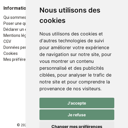
Informations
Moyens de paiement
Nous utilisons des
Qui sommes-nous ?
Paiement sécurisé
cookies
Poser une question
Déclarer un effet indésirable
Nous utilisons des cookies et
Mentions légales
d'autres technologies de suivi
CGV
pour améliorer votre expérience
Données personnelles
Retrait / Livraison
Cookies
de navigation sur notre site, pour
Retrait à la pharmacie en Click
Mes préférences Cookies
vous montrer un contenu
& Collect
personnalisé et des publicités
ciblées, pour analyser le trafic de
Livraison cyclo-urbaines à Liège
notre site et pour comprendre la
avec :
provenance de nos visiteurs.
Service professionnel et
J'accepte
écologique de livraisons rapides
et fiables.
Je refuse
© 2026 Pharmacie des Franchises
Tous droits réservés
Changer mes préférences