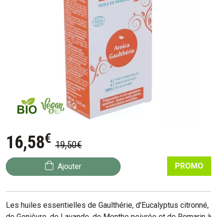
€
16
,
58
19
,
50
€
PROMO
Ajouter
Les huiles essentielles de Gaulthérie, d'Eucalyptus citronné,
de Genièvre, de Lavande, de Menthe poivrée et de Romarin à