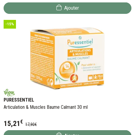
Ajouter
-15%
PURESSENTIEL
Articulation & Muscles Baume Calmant 30 ml
€
15
,
21
17
,
90
€