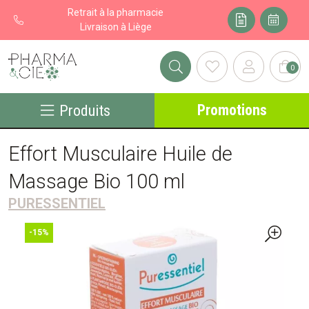
Retrait à la pharmacie
Livraison à Liège
0
Pharma&cie - Pharmacie des Franchises Votre export pharmacie
Promotions
Produits
Effort Musculaire Huile de
Massage Bio 100 ml
PURESSENTIEL
-15%