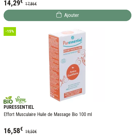
€
14
,
29
17
,
86
€
Ajouter
-15%
PURESSENTIEL
Effort Musculaire Huile de Massage Bio 100 ml
€
16
,
58
19
,
50
€