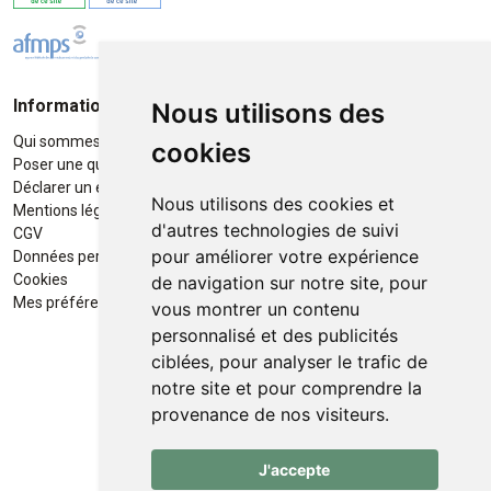
Informations
Moyens de paiement
Nous utilisons des
Qui sommes-nous ?
Paiement sécurisé
cookies
Poser une question
Déclarer un effet indésirable
Nous utilisons des cookies et
Mentions légales
d'autres technologies de suivi
CGV
pour améliorer votre expérience
Données personnelles
Retrait / Livraison
Cookies
de navigation sur notre site, pour
Retrait à la pharmacie en Click
Mes préférences Cookies
vous montrer un contenu
& Collect
personnalisé et des publicités
ciblées, pour analyser le trafic de
Livraison cyclo-urbaines à Liège
notre site et pour comprendre la
avec :
provenance de nos visiteurs.
Service professionnel et
J'accepte
écologique de livraisons rapides