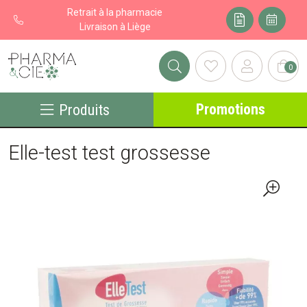
Retrait à la pharmacie
Livraison à Liège
0
Pharma&cie - Pharmacie des Franchises Votre export pharmacie
Promotions
Produits
Elle-test test grossesse