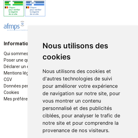
Informations
Moyens de paiement
Nous utilisons des
Qui sommes-nous ?
Paiement sécurisé
cookies
Poser une question
Déclarer un effet indésirable
Nous utilisons des cookies et
Mentions légales
d'autres technologies de suivi
CGV
pour améliorer votre expérience
Données personnelles
Retrait / Livraison
Cookies
de navigation sur notre site, pour
Retrait à la pharmacie en Click
Mes préférences Cookies
vous montrer un contenu
& Collect
personnalisé et des publicités
ciblées, pour analyser le trafic de
Livraison cyclo-urbaines à Liège
notre site et pour comprendre la
avec :
provenance de nos visiteurs.