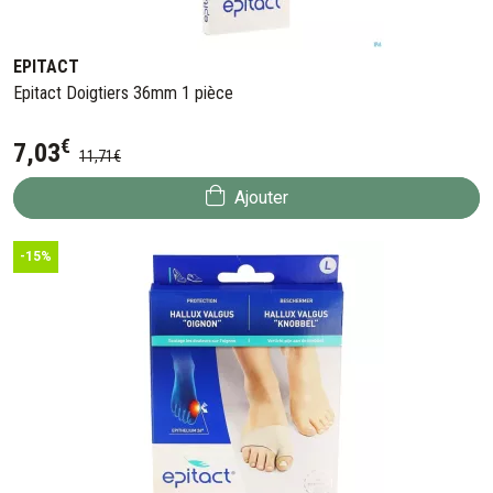
EPITACT
Epitact Doigtiers 36mm 1 pièce
€
7
,
03
11
,
71
€
Ajouter
-15%