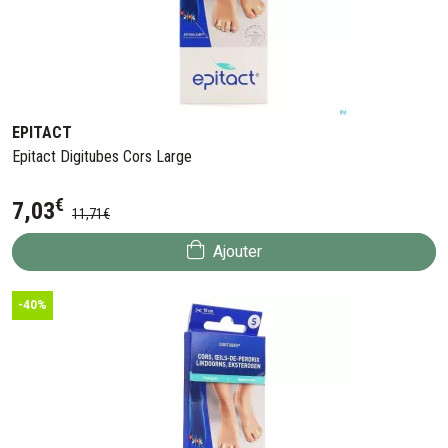
EPITACT
Epitact Digitubes Cors Large
€
7
,
03
11
,
71
€
Ajouter
-40%