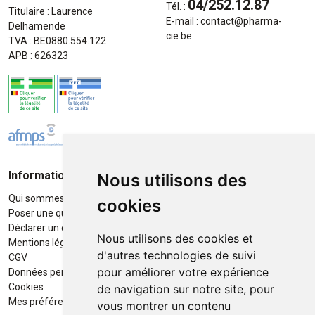
04/252.12.87
Tél. :
Titulaire : Laurence
E-mail :
contact
@
pharma-
Delhamende
cie.be
TVA : BE0880.554.122
APB : 626323
Informations
Moyens de paiement
Nous utilisons des
Qui sommes-nous ?
Paiement sécurisé
cookies
Poser une question
Déclarer un effet indésirable
Nous utilisons des cookies et
Mentions légales
d'autres technologies de suivi
CGV
pour améliorer votre expérience
Données personnelles
Retrait / Livraison
Cookies
de navigation sur notre site, pour
Retrait à la pharmacie en Click
Mes préférences Cookies
vous montrer un contenu