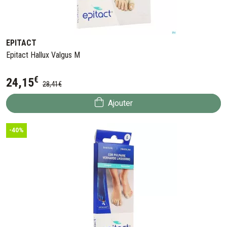
EPITACT
Epitact Hallux Valgus M
€
24
,
15
28
,
41
€
Ajouter
-40%