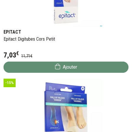
EPITACT
Epitact Digitubes Cors Petit
€
7
,
03
11
,
71
€
Ajouter
-15%