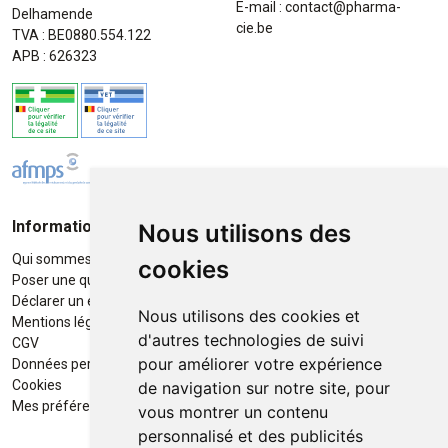
E-mail :
contact
@
pharma-
Delhamende
cie.be
TVA : BE0880.554.122
APB : 626323
Informations
Moyens de paiement
Nous utilisons des
Qui sommes-nous ?
Paiement sécurisé
cookies
Poser une question
Déclarer un effet indésirable
Nous utilisons des cookies et
Mentions légales
d'autres technologies de suivi
CGV
pour améliorer votre expérience
Données personnelles
Retrait / Livraison
Cookies
de navigation sur notre site, pour
Retrait à la pharmacie en Click
Mes préférences Cookies
vous montrer un contenu
& Collect
personnalisé et des publicités