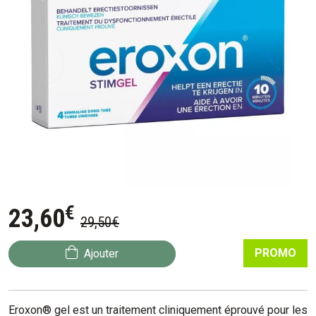
€
23
,
60
29
,
50
€
PROMO
Ajouter
Eroxon® gel est un traitement cliniquement éprouvé pour les