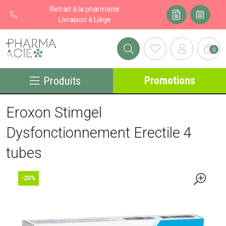
Retrait à la pharmacie
Livraison à Liège
0
Pharma&cie - Pharmacie des Franchises Votre export pharmacie
Promotions
Produits
Eroxon Stimgel
Dysfonctionnement Erectile 4
tubes
-20%