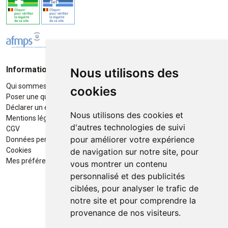
Informations
Moyens de paiement
Nous utilisons des
Qui sommes-nous ?
Paiement sécurisé
cookies
Poser une question
Déclarer un effet indésirable
Nous utilisons des cookies et
Mentions légales
d'autres technologies de suivi
CGV
pour améliorer votre expérience
Données personnelles
Retrait / Livraison
Cookies
de navigation sur notre site, pour
Retrait à la pharmacie en Click
Mes préférences Cookies
vous montrer un contenu
& Collect
personnalisé et des publicités
ciblées, pour analyser le trafic de
Livraison cyclo-urbaines à Liège
notre site et pour comprendre la
avec :
provenance de nos visiteurs.