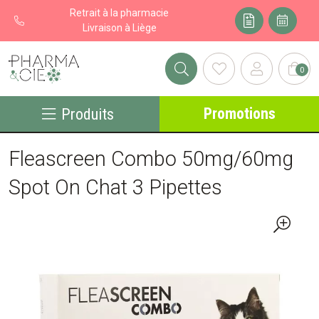
Retrait à la pharmacie
Livraison à Liège
0
Pharma&cie - Pharmacie des Franchises Votre export pharmacie
Promotions
Produits
Fleascreen Combo 50mg/60mg
Spot On Chat 3 Pipettes