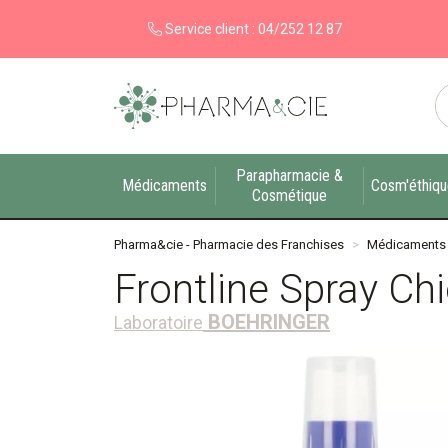
Service client :
04/252 12 87
Pharma&cie - Pharmacie des Franchises Votre ex
Parapharmacie &
Médicaments
Cosm'éthiq
Cosmétique
Pharma&cie - Pharmacie des Franchises
Médicaments
Frontline Spray Ch
BOEHRINGER
Laboratoire