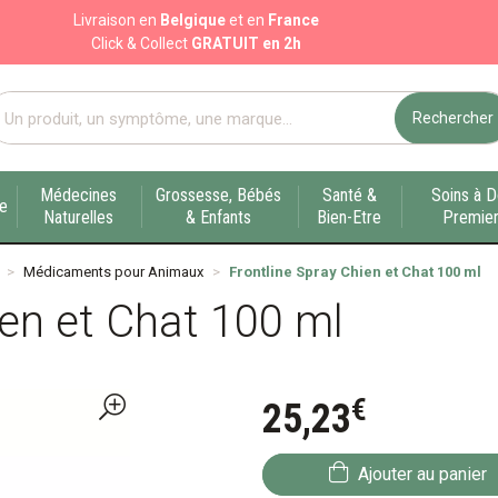
Livraison en
Belgique
et en
France
Click & Collect
GRATUIT en 2h
Rechercher
port pharmacie en ligne à votre service sur Liège
Médecines
Grossesse, Bébés
Santé &
Soins à D
ue
Naturelles
& Enfants
Bien-Etre
Premier
Médicaments pour Animaux
Frontline Spray Chien et Chat 100 ml
ien et Chat 100 ml
€
25
,
23
Ajouter au panier