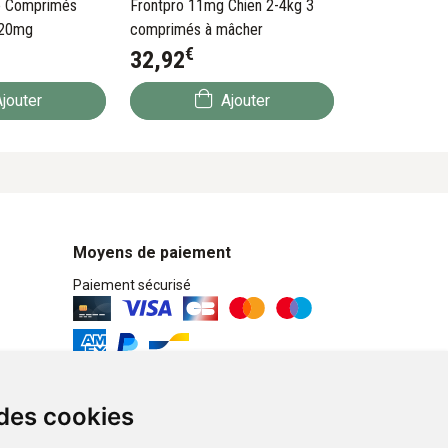
e Comprimés
Frontpro 11mg Chien 2-4kg 3
x 20mg
comprimés à mâcher
€
32
,
92
jouter
Ajouter
Moyens de paiement
Paiement sécurisé
Retrait / Livraison
 des cookies
Retrait à la pharmacie en Click & Collect