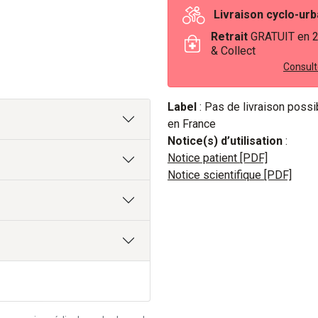
Livraison cyclo-ur
Retrait
GRATUIT en 
& Collect
Consulte
Label
: Pas de livraison poss
en France
Notice(s) d’utilisation
:
Notice patient [PDF]
Notice scientifique [PDF]