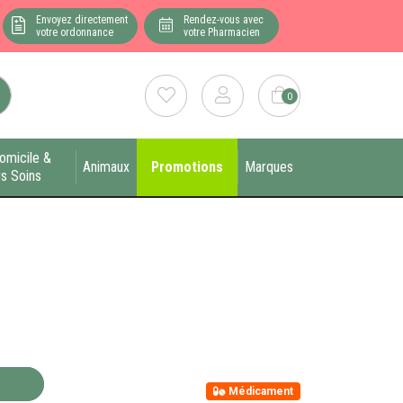
Envoyez directement
Rendez-vous avec
votre ordonnance
votre Pharmacien
0
omicile &
Animaux
Promotions
Marques
s Soins
Médicament