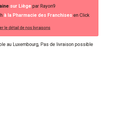
baine
sur Liège
par Rayon9
2h
à la Pharmacie des Franchises
en Click
r le détail de nos livraisons
ible au Luxembourg, Pas de livraison possible