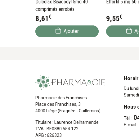
Dulcolax Bisacodyl 5mg 40
Effortil 5 mg 5
comprimés enrobés
€
€
8
,
61
9
,
55
Ajouter
Aj
Horai
Du lund
Samedi
Pharmacie des Franchises
Place des Franchises, 3
Nous 
4000 Liège (Fragnée - Guillemins)
0
Tél. :
Titulaire : Laurence Delhamende
E-mail :
TVA : BE0880.554.122
APB : 626323