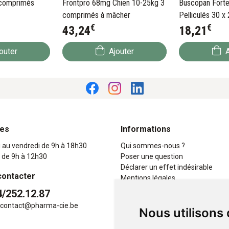
0 comprimés
Frontpro 68mg Chien 10-25kg 3
Buscopan Fort
comprimés à mâcher
Pelliculés 30 
€
€
43
,
24
18
,
21
outer
Ajouter
A
res
Informations
i au vendredi de 9h à 18h30
Qui sommes-nous ?
 de 9h à 12h30
Poser une question
Déclarer un effet indésirable
contacter
Mentions légales
CGV
4/252.12.87
Données personnelles
contact
@
pharma-cie.be
Nous utilisons
Cookies
Mes préférences Cookies