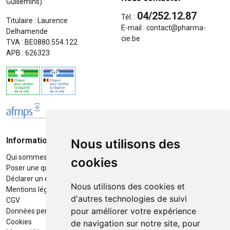
Guillemins)
04/252.12.87
Tél. :
Titulaire : Laurence
E-mail :
contact
@
pharma-
Delhamende
cie.be
TVA : BE0880.554.122
APB : 626323
Informations
Moyens de paiement
Nous utilisons des
Qui sommes-nous ?
Paiement sécurisé
cookies
Poser une question
Déclarer un effet indésirable
Nous utilisons des cookies et
Mentions légales
d'autres technologies de suivi
CGV
pour améliorer votre expérience
Données personnelles
Retrait / Livraison
Cookies
de navigation sur notre site, pour