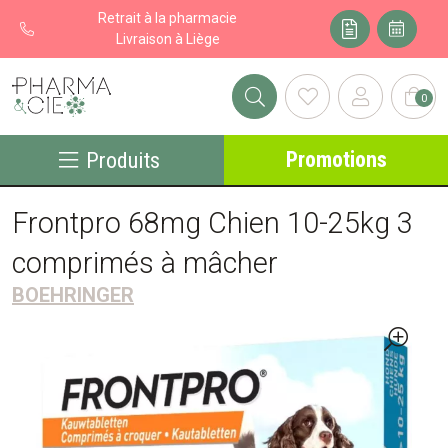
Retrait à la pharmacie
Livraison à Liège
0
Pharma&cie - Pharmacie des Franchises Votre export pharmacie
Promotions
Produits
Frontpro 68mg Chien 10-25kg 3
comprimés à mâcher
BOEHRINGER