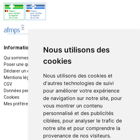
Informations
Moyens de paiement
Nous utilisons des
Qui sommes-nous ?
Paiement sécurisé
cookies
Poser une question
Déclarer un effet indésirable
Nous utilisons des cookies et
Mentions légales
d'autres technologies de suivi
CGV
pour améliorer votre expérience
Données personnelles
Retrait / Livraison
Cookies
de navigation sur notre site, pour
Retrait à la pharmacie en Click
Mes préférences Cookies
vous montrer un contenu
& Collect
personnalisé et des publicités
ciblées, pour analyser le trafic de
Livraison cyclo-urbaines à Liège
notre site et pour comprendre la
avec :
provenance de nos visiteurs.