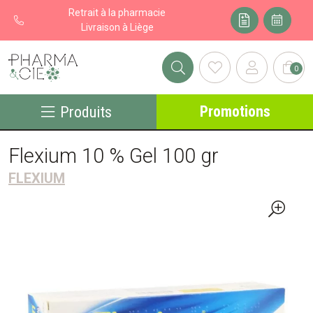
Retrait à la pharmacie
Livraison à Liège
0
Pharma&cie - Pharmacie des Franchises Votre export pharmacie
Promotions
Produits
Flexium 10 % Gel 100 gr
FLEXIUM