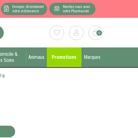
Envoyez directement
Rendez-vous avec
votre ordonnance
votre Pharmacien
0
omicile &
Animaux
Promotions
Marques
s Soins
0 g