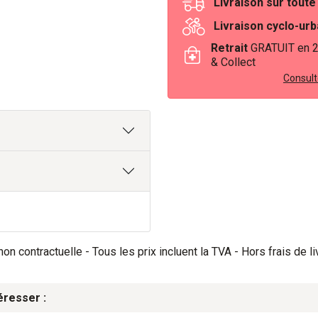
Livraison sur tout
Livraison cyclo-ur
Retrait
GRATUIT en 
& Collect
Consulte
on contractuelle - Tous les prix incluent la TVA - Hors frais de li
éresser :