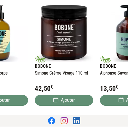
BOBONE
BOBONE
orps
Simone Crème Visage 110 ml
Alphonse Savon
€
€
42
,
50
13
,
50
outer
Ajouter
A