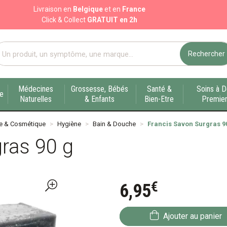
Livraison en
Belgique
et en
France
Click & Collect
GRATUIT en 2h
Rechercher
port pharmacie en ligne à votre service sur Liège
Médecines
Grossesse, Bébés
Santé &
Soins à D
ue
Naturelles
& Enfants
Bien-Etre
Premier
e & Cosmétique
Hygiène
Bain & Douche
Francis Savon Surgras 9
ras 90 g
€
6
,
95
Ajouter au panier