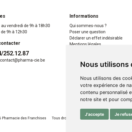
res
Informations
i au vendredi de 9h à 18h30
Qui sommes-nous ?
 de 9h à 12h30
Poser une question
Déclarer un effet indésirable
contacter
Mentions légales
CGV
4/252.12.87
Données personnelles
contact
@
pharma-cie.be
Nous utilisons
Cookies
Mes préférences Cookies
Nous utilisons des cook
votre expérience de na
contenu personnalisé et
notre site et pour com
J'accepte
Je refus
 Pharmacie des Franchises
Tous droits réservés
Apotekisto
, pharmacie e