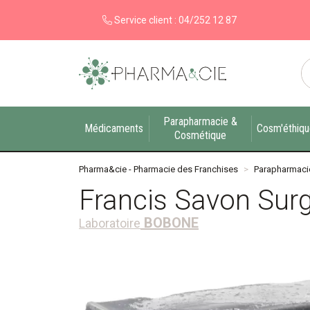
Service client :
04/252 12 87
Pharma&cie - Pharmacie des Franchises Votre ex
Parapharmacie &
Médicaments
Cosm'éthiq
Cosmétique
Pharma&cie - Pharmacie des Franchises
Parapharmaci
Francis Savon Surg
BOBONE
Laboratoire