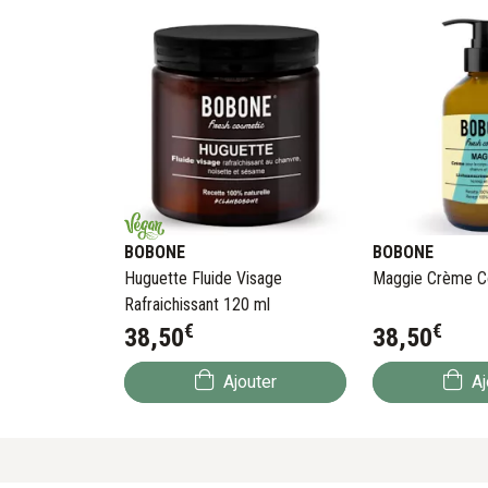
BOBONE
BOBONE
Huguette Fluide Visage
Maggie Crème C
Rafraichissant 120 ml
€
€
38
,
50
38
,
50
Ajouter
Aj