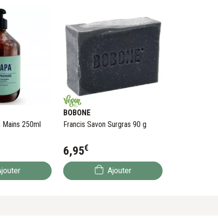
BOBONE
 Mains 250ml
Francis Savon Surgras 90 g
€
6
,
95
jouter
Ajouter