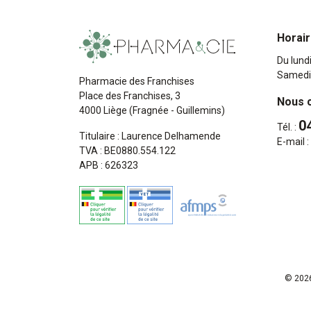
Horai
Du lund
Samedi
Pharmacie des Franchises
Place des Franchises, 3
Nous 
4000 Liège (Fragnée - Guillemins)
0
Tél. :
Titulaire : Laurence Delhamende
E-mail :
TVA : BE0880.554.122
APB : 626323
© 2026