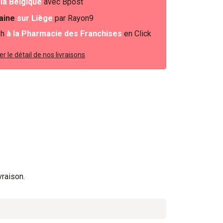
e
la Belgique
avec Bpost
baine
sur Liège
par Rayon9
2h
à la Pharmacie des Franchises
en Click
r le détail de nos livraisons
vraison.