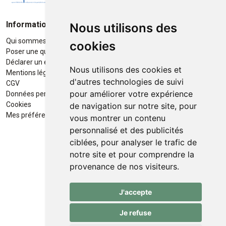
Informations
Moyens de paiement
Nous utilisons des
Qui sommes-nous ?
Paiement sécurisé
cookies
Poser une question
Déclarer un effet indésirable
Nous utilisons des cookies et
Mentions légales
d'autres technologies de suivi
CGV
pour améliorer votre expérience
Données personnelles
Retrait / Livraison
Cookies
de navigation sur notre site, pour
Retrait à la pharmacie en Click
Mes préférences Cookies
vous montrer un contenu
& Collect
personnalisé et des publicités
ciblées, pour analyser le trafic de
Livraison cyclo-urbaines à Liège
notre site et pour comprendre la
avec :
provenance de nos visiteurs.
Service professionnel et
J'accepte
écologique de livraisons rapides
et fiables.
Je refuse