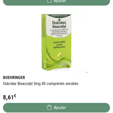
Ajouter
BOEHRINGER
Dulcolax Bisacodyl 5mg 40 comprimés enrobés
€
8
,
61
Ajouter