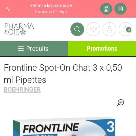
Retrait à la pharmacie
Livraison à Liège
0
Pharma&cie - Pharmacie des Franchises Votre export pharmacie
Promotions
Produits
Frontline Spot-On Chat 3 x 0,50
ml Pipettes
BOEHRINGER