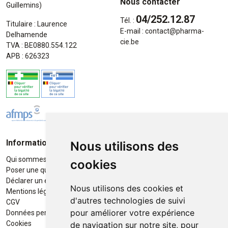
Nous contacter
Guillemins)
04/252.12.87
Tél. :
Titulaire : Laurence
E-mail :
contact
@
pharma-
Delhamende
cie.be
TVA : BE0880.554.122
APB : 626323
Informations
Moyens de paiement
Nous utilisons des
Qui sommes-nous ?
Paiement sécurisé
cookies
Poser une question
Déclarer un effet indésirable
Nous utilisons des cookies et
Mentions légales
d'autres technologies de suivi
CGV
pour améliorer votre expérience
Données personnelles
Retrait / Livraison
Cookies
de navigation sur notre site, pour