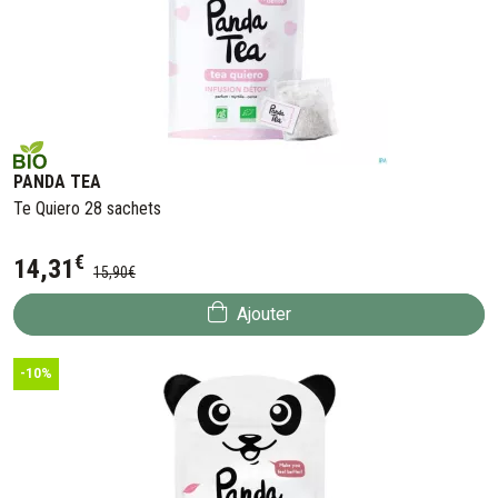
PANDA TEA
Te Quiero 28 sachets
€
14
,
31
15
,
90
€
Ajouter
-10%