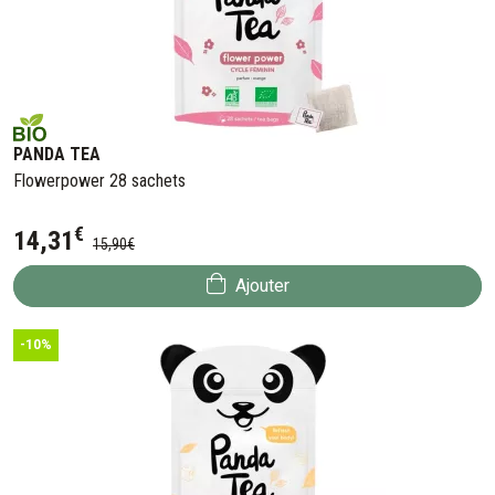
PANDA TEA
Flowerpower 28 sachets
€
14
,
31
15
,
90
€
Ajouter
-10%