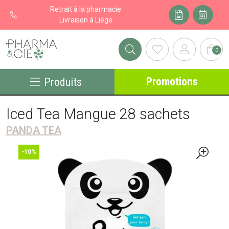
Retrait à la pharmacie
Livraison à Liège
0
Pharma&cie - Pharmacie des Franchises Votre export pharmacie
Promotions
Produits
Iced Tea Mangue 28 sachets
PANDA TEA
-10%