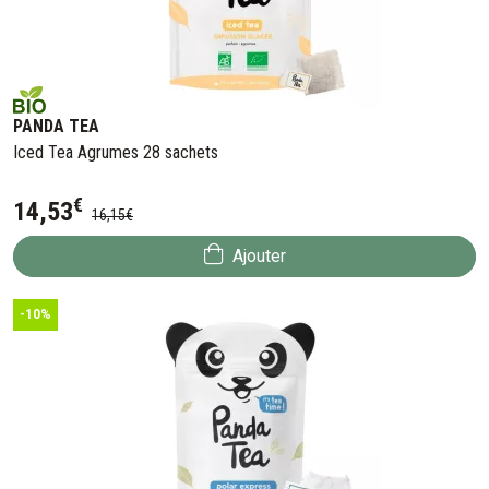
PANDA TEA
Iced Tea Agrumes 28 sachets
€
14
,
53
16
,
15
€
Ajouter
-10%