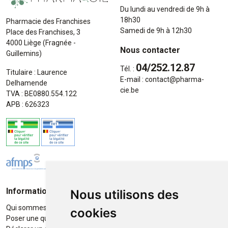
Du lundi au vendredi de 9h à
18h30
Pharmacie des Franchises
Samedi de 9h à 12h30
Place des Franchises, 3
4000 Liège (Fragnée -
Nous contacter
Guillemins)
04/252.12.87
Tél. :
Titulaire : Laurence
E-mail :
contact
@
pharma-
Delhamende
cie.be
TVA : BE0880.554.122
APB : 626323
Informations
Moyens de paiement
Nous utilisons des
Qui sommes-nous ?
Paiement sécurisé
cookies
Poser une question