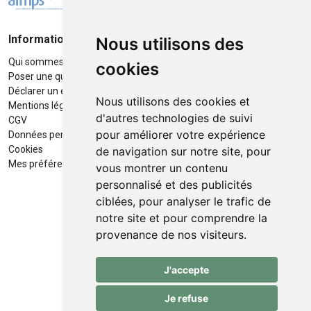
Informations
Moyens de paiement
Nous utilisons des
Qui sommes-nous ?
Paiement sécurisé
cookies
Poser une question
Déclarer un effet indésirable
Nous utilisons des cookies et
Mentions légales
d'autres technologies de suivi
CGV
pour améliorer votre expérience
Données personnelles
Retrait / Livraison
Cookies
de navigation sur notre site, pour
Retrait à la pharmacie en Click
Mes préférences Cookies
vous montrer un contenu
& Collect
personnalisé et des publicités
ciblées, pour analyser le trafic de
Livraison cyclo-urbaines à Liège
notre site et pour comprendre la
avec :
provenance de nos visiteurs.
Service professionnel et
J'accepte
écologique de livraisons rapides
et fiables.
Je refuse