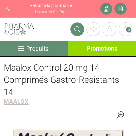
Retrait à la pharmacie
Livraison à Liège
0
Pharma&cie - Pharmacie des Franchises Votre export pharmacie
Promotions
Produits
Maalox Control 20 mg 14
Comprimés Gastro-Resistants
14
MAALOX