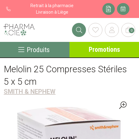
Retrait à la pharmacie
Livraison à Liège
0
Pharma&cie - Pharmacie des Franchises Votre export pharmacie
Promotions
Produits
Melolin 25 Compresses Stériles
5 x 5 cm
SMITH & NEPHEW