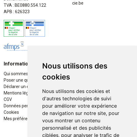
cie.be
TVA : BE0880.554.122
APB : 626323
Informations
Moyens de paiement
Nous utilisons des
Qui sommes-nous ?
Paiement sécurisé
cookies
Poser une question
Déclarer un effet indésirable
Nous utilisons des cookies et
Mentions légales
d'autres technologies de suivi
CGV
pour améliorer votre expérience
Données personnelles
Retrait / Livraison
Cookies
de navigation sur notre site, pour
Retrait à la pharmacie en Click
Mes préférences Cookies
vous montrer un contenu
& Collect
personnalisé et des publicités
ciblées, pour analyser le trafic de
Livraison cyclo-urbaines à Liège