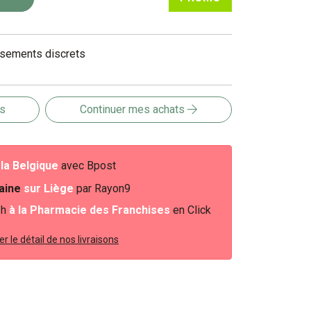
nsements discrets
is
Continuer mes achats
e
la Belgique
avec Bpost
baine
sur Liège
par Rayon9
2h
à la Pharmacie des Franchises
en Click
r le détail de nos livraisons