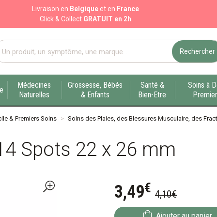
Livraison en
Belgique
et en
France
Click & Collect
GRATUIT en 2h
Rechercher
port pharmacie en ligne à votre service sur Liège
Médecines
Grossesse, Bébés
Santé &
Soins à D
ue
Naturelles
& Enfants
Bien-Etre
Premier
ile & Premiers Soins
Soins des Plaies, des Blessures Musculaire, des Fract
 14 Spots 22 x 26 mm
€
3
,
49
4
,
10
€
Ajouter au panier