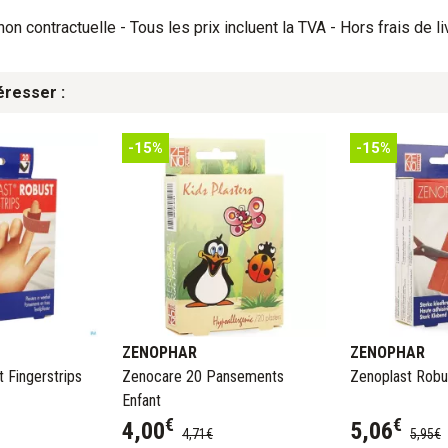
on contractuelle - Tous les prix incluent la TVA - Hors frais de li
éresser :
-15%
-15%
ZENOPHAR
ZENOPHAR
 Fingerstrips
Zenocare 20 Pansements
Zenoplast Robu
Enfant
€
€
4
,
00
5
,
06
4
,
71
€
5
,
95
€