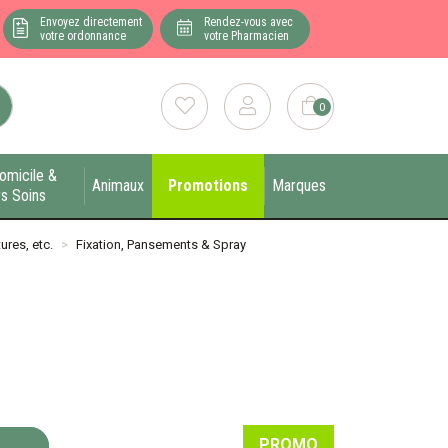
Envoyez directement
Rendez-vous avec
votre ordonnance
votre Pharmacien
0
omicile &
Animaux
Promotions
Marques
s Soins
ures, etc.
Fixation, Pansements & Spray
PROMO