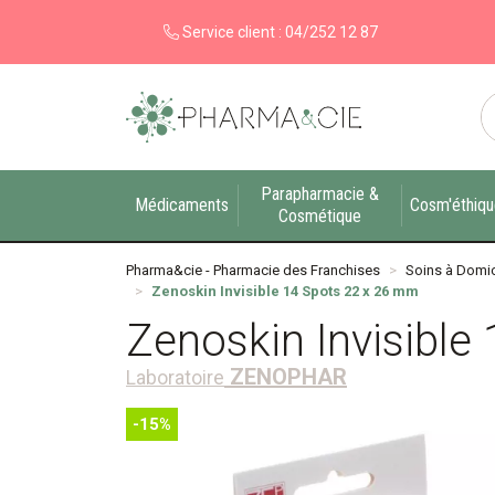
Service client :
04/252 12 87
Pharma&cie - Pharmacie des Franchises Votre ex
Parapharmacie &
Médicaments
Cosm'éthiq
Cosmétique
Pharma&cie - Pharmacie des Franchises
Soins à Domic
Zenoskin Invisible 14 Spots 22 x 26 mm
Zenoskin Invisible
ZENOPHAR
Laboratoire
-15%