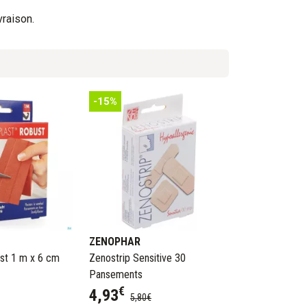
vraison.
-15%
ZENOPHAR
st 1 m x 6 cm
Zenostrip Sensitive 30
Pansements
€
4
,
93
5
,
80
€