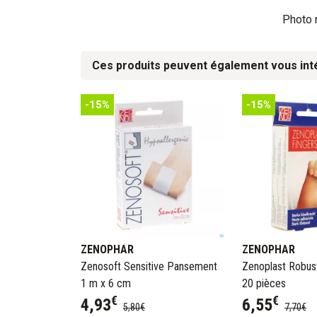
Photo n
Ces produits peuvent également vous int
-15%
-15%
ZENOPHAR
ZENOPHAR
Zenosoft Sensitive Pansement
Zenoplast Robust
1 m x 6 cm
20 pièces
€
€
4
,
93
6
,
55
5
,
80
€
7
,
70
€