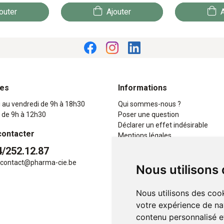
outer
Ajouter
A
res
Informations
i au vendredi de 9h à 18h30
Qui sommes-nous ?
 de 9h à 12h30
Poser une question
Déclarer un effet indésirable
contacter
Mentions légales
CGV
4/252.12.87
Données personnelles
contact
@
pharma-cie.be
Nous utilisons
Cookies
Mes préférences Cookies
Nous utilisons des cook
votre expérience de na
contenu personnalisé et