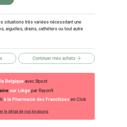
es situations très variées nécessitant une
, aiguilles, drains, cathéters ou tout autre
is
Continuer mes achats
e
la Belgique
avec Bpost
baine
sur Liège
par Rayon9
2h
à la Pharmacie des Franchises
en Click
r le détail de nos livraisons