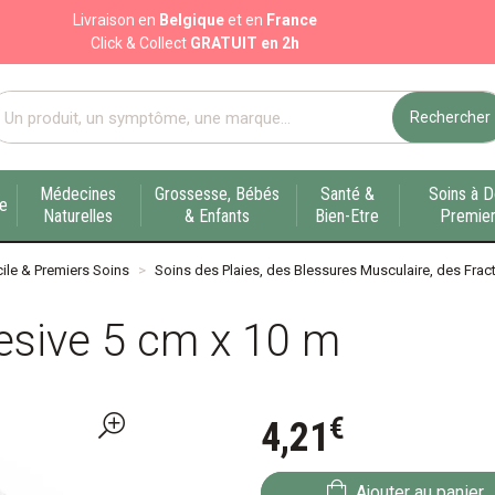
Livraison en
Belgique
et en
France
Click & Collect
GRATUIT en 2h
Rechercher
port pharmacie en ligne à votre service sur Liège
Médecines
Grossesse, Bébés
Santé &
Soins à D
ue
Naturelles
& Enfants
Bien-Etre
Premier
ile & Premiers Soins
Soins des Plaies, des Blessures Musculaire, des Fract
esive 5 cm x 10 m
€
4
,
21
Ajouter au panier