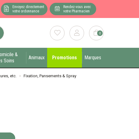
Envoyez directement
Rendez-vous avec
votre ordonnance
votre Pharmacien
0
omicile &
Animaux
Promotions
Marques
s Soins
ures, etc.
Fixation, Pansements & Spray