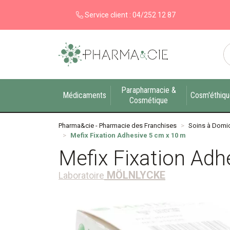
Service client :
04/252 12 87
Pharma&cie - Pharmacie des Franchises Votre ex
Parapharmacie &
Médicaments
Cosm'éthiq
Cosmétique
Pharma&cie - Pharmacie des Franchises
Soins à Domic
Mefix Fixation Adhesive 5 cm x 10 m
Mefix Fixation Adh
MÖLNLYCKE
Laboratoire