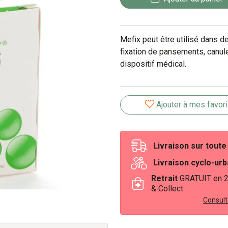
Mefix peut être utilisé dans d
fixation de pansements, canules
dispositif médical.
Ajouter à mes favor
Livraison sur tout
Livraison cyclo-ur
Retrait
GRATUIT en 
& Collect
Consulte