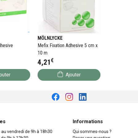
MÖLNLYCKE
dhesive
Mefix Fixation Adhesive 5 cm x
10 m
€
4
,
21
outer
Ajouter
res
Informations
i au vendredi de 9h à 18h30
Qui sommes-nous ?
 de 9h à 12h30
Poser une question