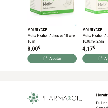
MÖLNLYCKE
MÖLNLYCKE
Mefix Fixation Adhesive 10 cmx
Mefix Fixation A
10 m
10,0cmx 2,5m
€
€
8
,
00
4
,
17
Ajouter
Aj
Horai
Du lund
Samedi