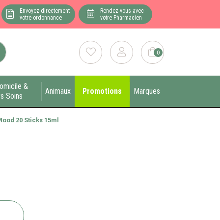
Envoyez directement
Rendez-vous avec
votre ordonnance
votre Pharmacien
0
omicile &
Animaux
Promotions
Marques
s Soins
ood 20 Sticks 15ml