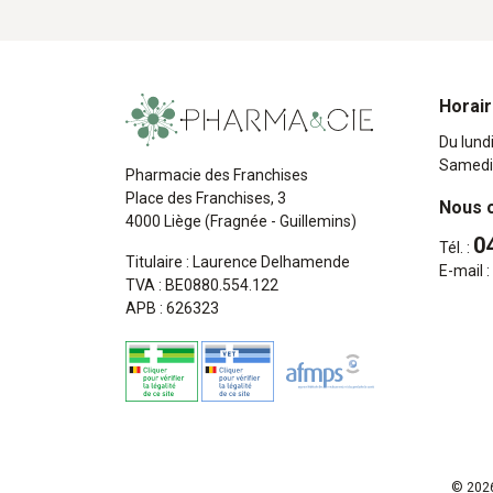
Horai
Du lund
Samedi
Pharmacie des Franchises
Place des Franchises, 3
Nous 
4000 Liège (Fragnée - Guillemins)
0
Tél. :
Titulaire : Laurence Delhamende
E-mail :
TVA : BE0880.554.122
APB : 626323
© 2026