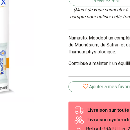
Prévenez-moi !
(Merci de vous connecter à 
compte pour utiliser cette fon
Namastix Moodest un compléme
du Magnésium, du Safran et de
l'humeur physiologique.
Contribue à maintenir un équil
Ajouter à mes favor
Livraison sur tout
Livraison cyclo-ur
Retrait
GRATUIT en 