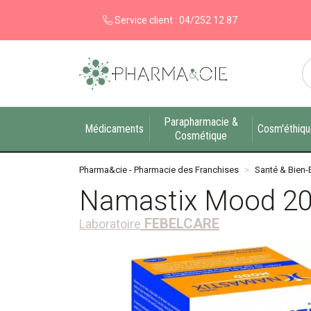
Service client :
04/252 12 87
Pharma&cie - Pharmacie des Franchises Votre ex
Parapharmacie &
Médicaments
Cosm'éthiq
Cosmétique
Pharma&cie - Pharmacie des Franchises
Santé & Bien-
Namastix Mood 20
FEBELCARE
Laboratoire