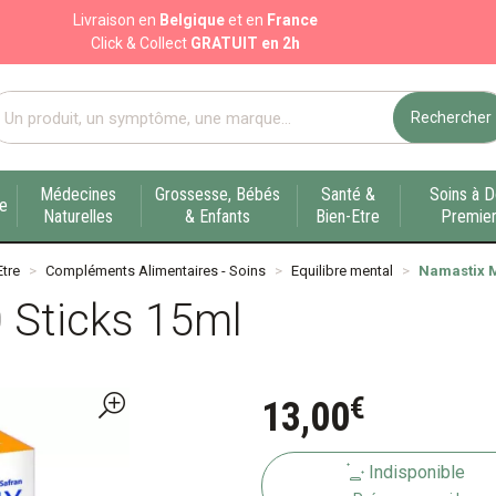
Livraison en
Belgique
et en
France
Click & Collect
GRATUIT en 2h
Rechercher
port pharmacie en ligne à votre service sur Liège
Médecines
Grossesse, Bébés
Santé &
Soins à D
ue
Naturelles
& Enfants
Bien-Etre
Premier
Etre
Compléments Alimentaires - Soins
Equilibre mental
Namastix M
 Sticks 15ml
€
13
,
00
Indisponible