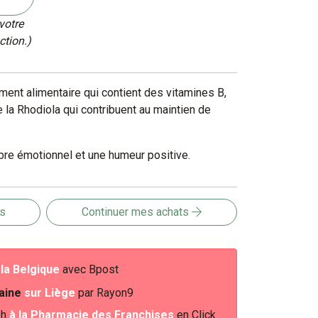
votre
ction.)
nt alimentaire qui contient des vitamines B,
 la Rhodiola qui contribuent au maintien de
ibre émotionnel et une humeur positive.
is
Continuer mes achats
e
la Belgique
avec Bpost
baine
sur Liège
par Rayon9
2h
à la Pharmacie des Franchises
en Click