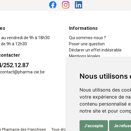
res
Informations
i au vendredi de 9h à 18h30
Qui sommes-nous ?
 de 9h à 12h30
Poser une question
Déclarer un effet indésirable
contacter
Mentions légales
CGV
4/252.12.87
Données personnelles
contact
@
pharma-cie.be
Nous utilisons
Cookies
Mes préférences Cookies
Nous utilisons des cook
votre expérience de na
contenu personnalisé et
notre site et pour com
J'accepte
Je refus
 Pharmacie des Franchises
Tous droits réservés
Apotekisto
, pharmacie e