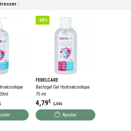
éresser :
-20%
FEBELCARE
roalcoolique
Bactogel Gel Hydroalcoolique
00ml
75 ml
€
4
,
79
€
5
,
99
€
outer
Ajouter