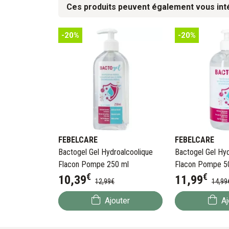
Ces produits peuvent également vous int
-20%
-20%
FEBELCARE
FEBELCARE
Bactogel Gel Hydroalcoolique
Bactogel Gel Hyd
Flacon Pompe 250 ml
Flacon Pompe 5
€
€
10
,
39
11
,
99
12
,
99
€
14
,
99
Ajouter
Aj