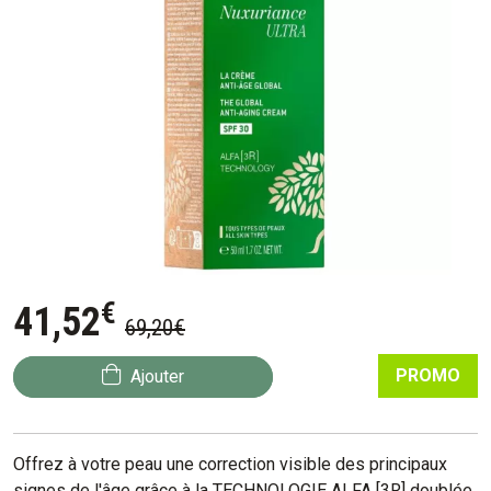
€
41
,
52
69
,
20
€
PROMO
Ajouter
Offrez à votre peau une correction visible des principaux
signes de l'âge grâce à la TECHNOLOGIE ALFA [3R] doublée