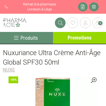
Retrait à la pharmacie
Livraison à Liège
0
Pharma&cie - Pharmacie des Franchises Votre export pharmacie
Promotions
Produits
Nuxuriance Ultra Crème Anti-Âge
Global SPF30 50ml
NUXE
-40%