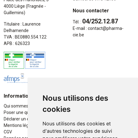
4000 Liège (Fragnée -
Nous contacter
Guillemins)
04/252.12.87
Tél. :
Titulaire : Laurence
E-mail :
contact
@
pharma-
Delhamende
cie.be
TVA : BE0880.554.122
APB : 626323
Informations
Moyens de paiement
Nous utilisons des
Qui sommes-nous ?
Paiement sécurisé
cookies
Poser une question
Déclarer un effet indésirable
Nous utilisons des cookies et
Mentions légales
d'autres technologies de suivi
CGV