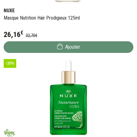
NUXE
Masque Nutrition Hair Prodigieux 125ml
€
26
,
16
32
,
70
€
Ajouter
-20%