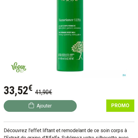
€
33
,
52
41
,
90
€
PROMO
Ajouter
Découvrez l'effet liftant et remodelant de ce soin corps à
l'Extrait de graine d’Alfalfa. Sublimez votre silhouette avec