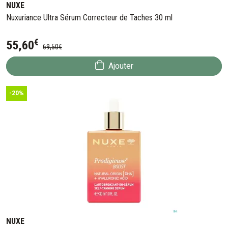
NUXE
Nuxuriance Ultra Sérum Correcteur de Taches 30 ml
€
55
,
60
69
,
50
€
Ajouter
-20%
NUXE