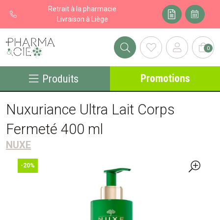
Retrait à la pharmacie
Livraison à Liège
0
Pharma&cie - Pharmacie des Franchises Votre export pharmacie
Promotions
Produits
Nuxuriance Ultra Lait Corps
Fermeté 400 ml
NUXE
-20%