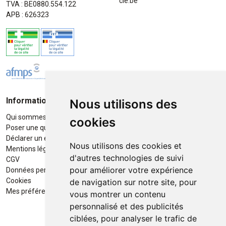
cie.be
TVA : BE0880.554.122
APB : 626323
Informations
Moyens de paiement
Nous utilisons des
Qui sommes-nous ?
Paiement sécurisé
cookies
Poser une question
Déclarer un effet indésirable
Nous utilisons des cookies et
Mentions légales
d'autres technologies de suivi
CGV
pour améliorer votre expérience
Données personnelles
Retrait / Livraison
Cookies
de navigation sur notre site, pour
Retrait à la pharmacie en Click
Mes préférences Cookies
vous montrer un contenu
& Collect
personnalisé et des publicités
ciblées, pour analyser le trafic de
Livraison cyclo-urbaines à Liège