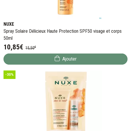
NUXE
Spray Solaire Délicieux Haute Protection SPF50 visage et corps
50ml
10
,
85
€
€
15
,
50
Ajouter
-30%