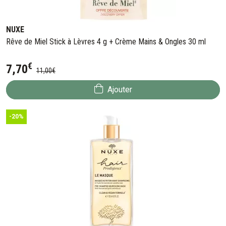
NUXE
Rêve de Miel Stick à Lèvres 4 g + Crème Mains & Ongles 30 ml
€
7
,
70
11
,
00
€
Ajouter
-20%