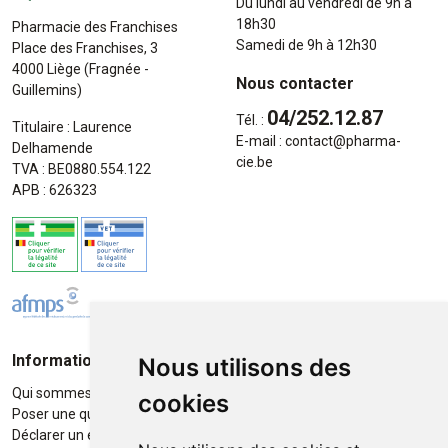
Du lundi au vendredi de 9h à
18h30
Pharmacie des Franchises
Samedi de 9h à 12h30
Place des Franchises, 3
4000 Liège (Fragnée -
Nous contacter
Guillemins)
04/252.12.87
Tél. :
Titulaire : Laurence
E-mail :
contact
@
pharma-
Delhamende
cie.be
TVA : BE0880.554.122
APB : 626323
Informations
Moyens de paiement
Nous utilisons des
Qui sommes-nous ?
Paiement sécurisé
cookies
Poser une question
Déclarer un effet indésirable