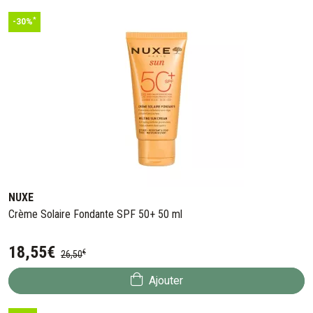
*
-30%
NUXE
Crème Solaire Fondante SPF 50+ 50 ml
18
,
55
€
€
26
,
50
Ajouter