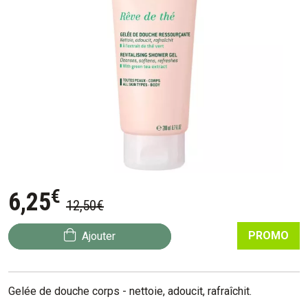
€
6
,
25
12
,
50
€
PROMO
Ajouter
Gelée de douche corps - nettoie, adoucit, rafraîchit.