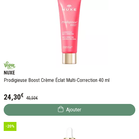
NUXE
Prodigieuse Boost Crème Éclat Multi-Correction 40 ml
€
24
,
30
40
,
50
€
Ajouter
-20%