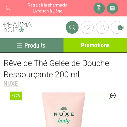
Retrait à la pharmacie
Livraison à Liège
0
Pharma&cie - Pharmacie des Franchises Votre export pharmacie
Promotions
Produits
Rêve de Thé Gelée de Douche
Ressourçante 200 ml
NUXE
-50%