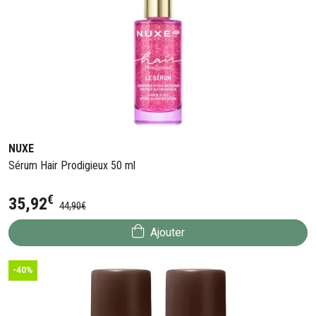
NUXE
Sérum Hair Prodigieux 50 ml
€
35
,
92
44
,
90
€
Ajouter
-40%