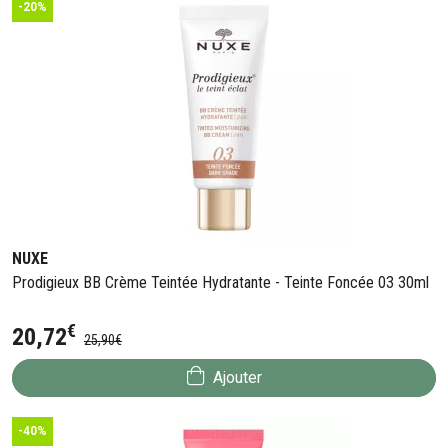
-20%
NUXE
Prodigieux BB Crème Teintée Hydratante - Teinte Foncée 03 30ml
€
20
,
72
25
,
90
€
Ajouter
-40%