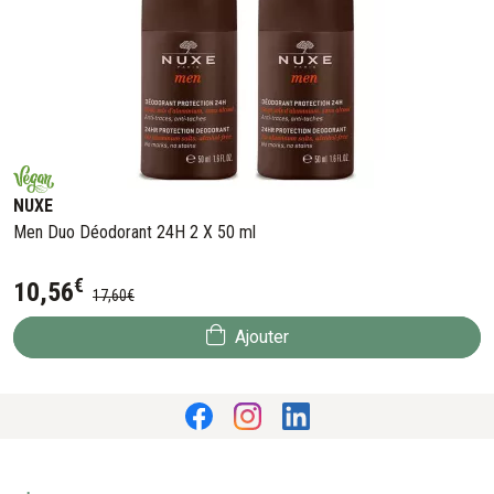
NUXE
Men Duo Déodorant 24H 2 X 50 ml
€
10
,
56
17
,
60
€
Ajouter