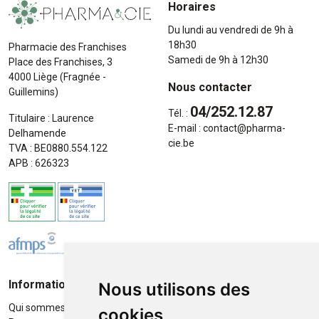
Horaires
Du lundi au vendredi de 9h à
18h30
Pharmacie des Franchises
Samedi de 9h à 12h30
Place des Franchises, 3
4000 Liège (Fragnée -
Nous contacter
Guillemins)
04/252.12.87
Tél. :
Titulaire : Laurence
E-mail :
contact
@
pharma-
Delhamende
cie.be
TVA : BE0880.554.122
APB : 626323
Informations
Moyens de paiement
Nous utilisons des
Qui sommes-nous ?
Paiement sécurisé
cookies