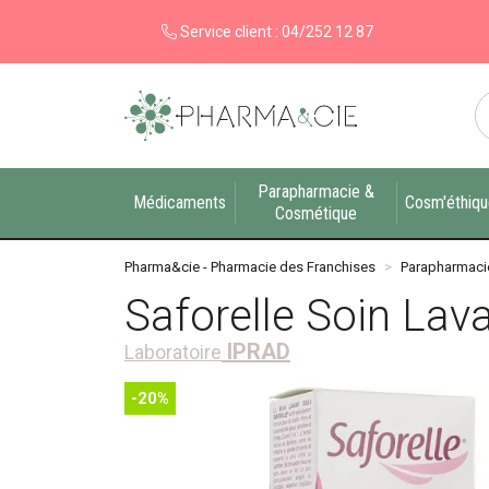
Service client :
04/252 12 87
Pharma&cie - Pharmacie des Franchises Votre ex
Parapharmacie &
Médicaments
Cosm'éthiq
Cosmétique
Pharma&cie - Pharmacie des Franchises
Parapharmaci
Saforelle Soin Lav
IPRAD
Laboratoire
-20%