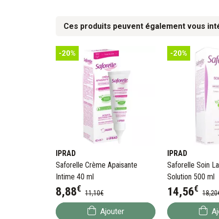
Ces produits peuvent également vous int
-20%
-20%
IPRAD
IPRAD
Saforelle Crème Apaisante
Saforelle Soin L
Intime 40 ml
Solution 500 ml
€
€
8
,
88
14
,
56
11
,
10
€
18
,
20
Ajouter
Aj