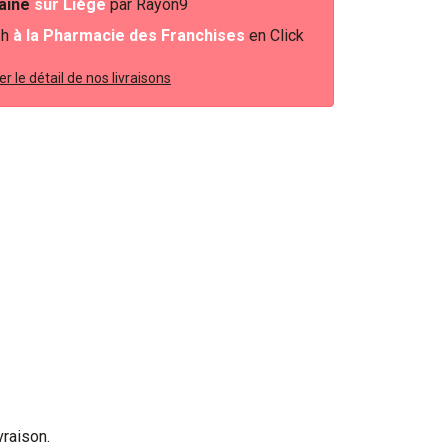
baine
sur Liège
par Rayon9
2h
à la Pharmacie des Franchises
en Click
r le détail de nos livraisons
vraison.