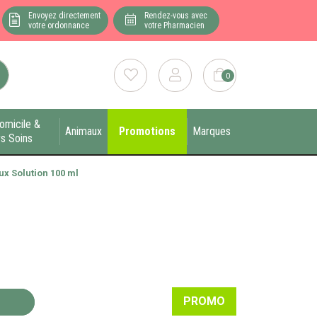
Envoyez directement
Rendez-vous avec
votre ordonnance
votre Pharmacien
0
omicile &
Animaux
Promotions
Marques
s Soins
ux Solution 100 ml
PROMO