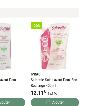
-20%
IPRAD
Lavant Doux
Saforelle Soin Lavant Doux Eco
Recharge 400 ml
€
12
,
11
15
,
14
€
jouter
Ajouter