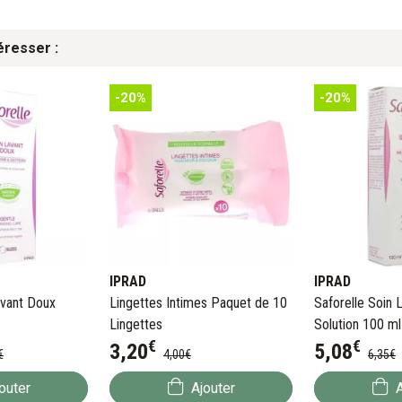
éresser :
-20%
-20%
IPRAD
IPRAD
avant Doux
Lingettes Intimes Paquet de 10
Saforelle Soin 
Lingettes
Solution 100 ml
€
€
3
,
20
5
,
08
€
4
,
00
€
6
,
35
€
outer
Ajouter
A