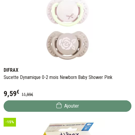
DIFRAX
Sucette Dynamique 0-2 mois Newborn Baby Shower Pink
€
9
,
59
11
,
99
€
Ajouter
-15%