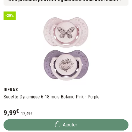
-20%
DIFRAX
Sucette Dynamique 6-18 mois Botanic Pink - Purple
€
9
,
99
12
,
49
€
Ajouter