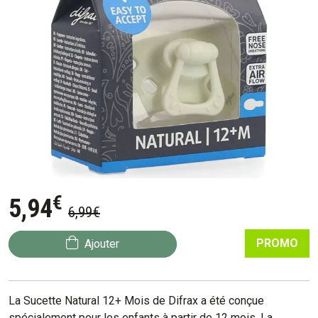
€
5
,
94
6
,
99
€
PROMO
Ajouter
La Sucette Natural 12+ Mois de Difrax a été conçue
spécialement pour les enfants à partir de 12 mois. La