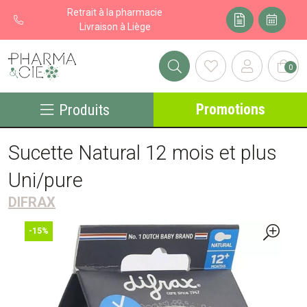
Retrait à la pharmacie
Livraison à Liège
0
Pharma&cie - Pharmacie des Franchises Votre export pharmacie
Promotions
Produits
Sucette Natural 12 mois et plus
Uni/pure
DIFRAX
-15%