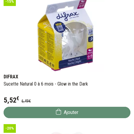
-15%
DIFRAX
Sucette Natural 0 à 6 mois - Glow in the Dark
€
5
,
52
6
,
49
€
Ajouter
-20%