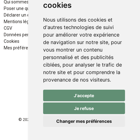
Qui sommes-nous ?
Paiement sécurisé
cookies
Poser une question
Déclarer un effet indésirable
Nous utilisons des cookies et
Mentions légales
d'autres technologies de suivi
CGV
pour améliorer votre expérience
Données personnelles
Retrait / Livraison
Cookies
de navigation sur notre site, pour
Retrait à la pharmacie en Click
Mes préférences Cookies
vous montrer un contenu
& Collect
personnalisé et des publicités
ciblées, pour analyser le trafic de
Livraison cyclo-urbaines à Liège
notre site et pour comprendre la
avec :
provenance de nos visiteurs.
Service professionnel et
J'accepte
écologique de livraisons rapides
et fiables.
Je refuse
© 2026 Pharmacie des Franchises
Tous droits réservés
Changer mes préférences
Apotekisto