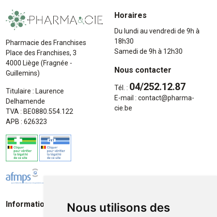
Horaires
Du lundi au vendredi de 9h à
18h30
Pharmacie des Franchises
Samedi de 9h à 12h30
Place des Franchises, 3
4000 Liège (Fragnée -
Nous contacter
Guillemins)
04/252.12.87
Tél. :
Titulaire : Laurence
E-mail :
contact
@
pharma-
Delhamende
cie.be
TVA : BE0880.554.122
APB : 626323
Informations
Moyens de paiement
Nous utilisons des