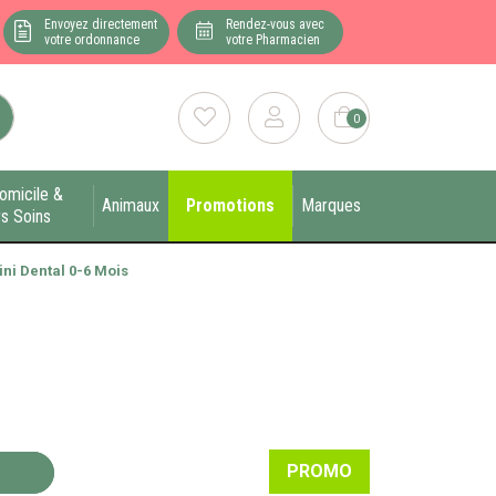
Envoyez directement
Rendez-vous avec
votre ordonnance
votre Pharmacien
0
omicile &
Animaux
Promotions
Marques
s Soins
ini Dental 0-6 Mois
PROMO