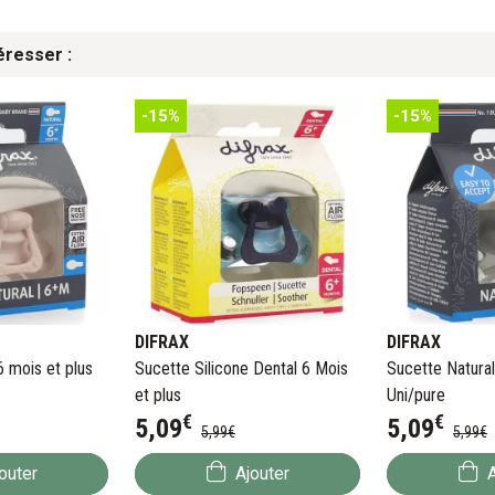
éresser :
-15%
-15%
DIFRAX
DIFRAX
6 mois et plus
Sucette Silicone Dental 6 Mois
Sucette Natural
et plus
Uni/pure
€
€
5
,
09
5
,
09
5
,
99
€
5
,
99
€
outer
Ajouter
A