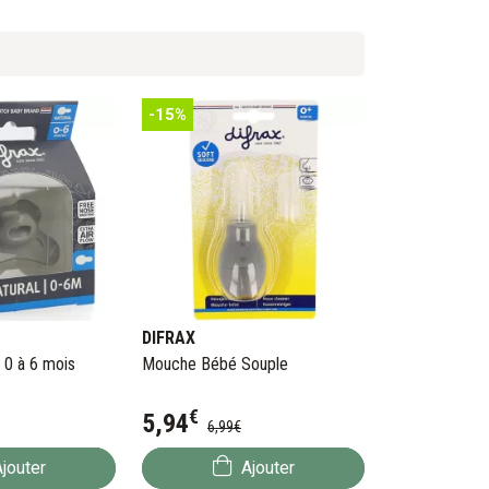
-15%
DIFRAX
 0 à 6 mois
Mouche Bébé Souple
€
5
,
94
6
,
99
€
jouter
Ajouter