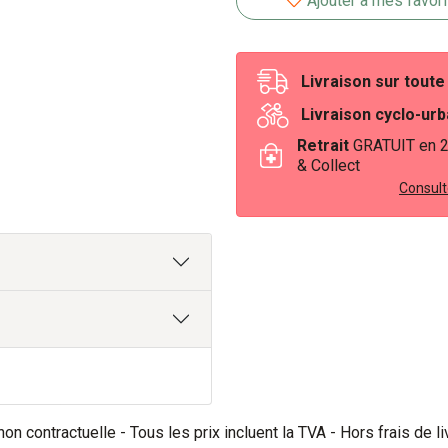
Ajouter à mes favor
Livraison sur tout
Livraison cyclo-ur
Retrait
GRATUIT en 
& Collect
Consulte
on contractuelle - Tous les prix incluent la TVA - Hors frais de li