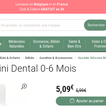
Livraison en
Belgique
et en
France
Click & Collect
GRATUIT en 2h
Rechercher
port pharmacie en ligne à votre service sur Liège
Médecines
Grossesse, Bébés
Santé &
Soins à D
ue
Naturelles
& Enfants
Bien-Etre
Premier
ébés & Enfants
Bébés
Sucettes & Accessoires
Sucette Silicone M
ini Dental 0-6 Mois
€
5
,
09
5
,
99
€
Ajouter au panier