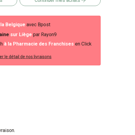
is
Continuer mes achats
e
la Belgique
avec Bpost
baine
sur Liège
par Rayon9
2h
à la Pharmacie des Franchises
en Click
r le détail de nos livraisons
vraison.