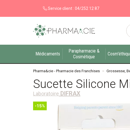
Service client :
04/252 12 87
Pharma&cie - Pharmacie des Franchises Votre ex
Parapharmacie &
Médicaments
Cosm'éthiq
Cosmétique
Pharma&cie - Pharmacie des Franchises
Grossesse, B
Sucette Silicone M
DIFRAX
Laboratoire
-15%