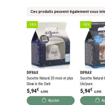
Ces produits peuvent également vous int
-15%
-15%
DIFRAX
DIFRAX
Sucette Natural 20 mois et plus
Sucette Natural 
Glow in the Dark
Uni/pure
€
€
5
,
94
5
,
94
6
,
99
€
6
,
99
€
Ajouter
Aj