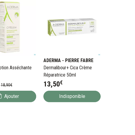
ADERMA - PIERRE FABRE
otion Asséchante
Dermalibour+ Cica Crème
Réparatrice 50ml
€
13
,
50
18
,
90
€
Ajouter
Indisponible