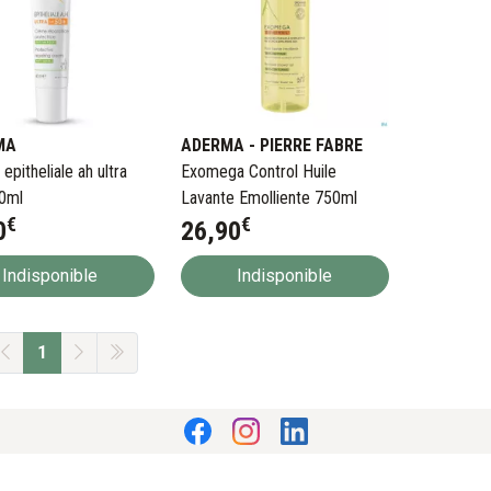
MA
ADERMA - PIERRE FABRE
pitheliale ah ultra
Exomega Control Huile
0ml
Lavante Emolliente 750ml
€
€
0
26
,
90
Indisponible
Indisponible
1