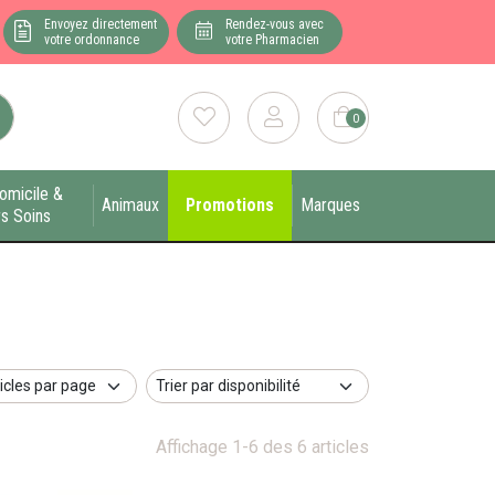
Envoyez directement
Rendez-vous avec
votre ordonnance
votre Pharmacien
0
omicile &
Animaux
Promotions
Marques
s Soins
Affichage 1-6 des 6 articles