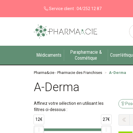
Service client :
04/252 12 87
Pharma&cie - Pharmacie des Franchises Votre ex
Parapharmacie &
Médicaments
Cosm'éthiq
Cosmétique
Pharma&cie - Pharmacie des Franchises
A-Derma
A-Derma
Affinez votre sélection en utilisant les
Pose
filtres ci-dessous :
12€
27€