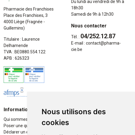
Du lundi au vendredi de 9h à
18h30
Pharmacie des Franchises
Samedi de 9h à 12h30
Place des Franchises, 3
4000 Liège (Fragnée -
Nous contacter
Guillemins)
04/252.12.87
Tél. :
Titulaire : Laurence
E-mail :
contact
@
pharma-
Delhamende
cie.be
TVA : BE0880.554.122
APB : 626323
Informations
Moyens de paiement
Nous utilisons des
Qui sommes-nous ?
Paiement sécurisé
cookies
Poser une question
Déclarer un effet indésirable