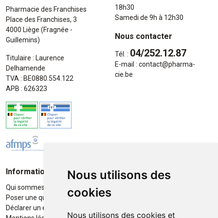
18h30
Pharmacie des Franchises
Samedi de 9h à 12h30
Place des Franchises, 3
4000 Liège (Fragnée -
Nous contacter
Guillemins)
04/252.12.87
Tél. :
Titulaire : Laurence
E-mail :
contact
@
pharma-
Delhamende
cie.be
TVA : BE0880.554.122
APB : 626323
Informations
Moyens de paiement
Nous utilisons des
Qui sommes-nous ?
Paiement sécurisé
cookies
Poser une question
Déclarer un effet indésirable
Nous utilisons des cookies et
Mentions légales