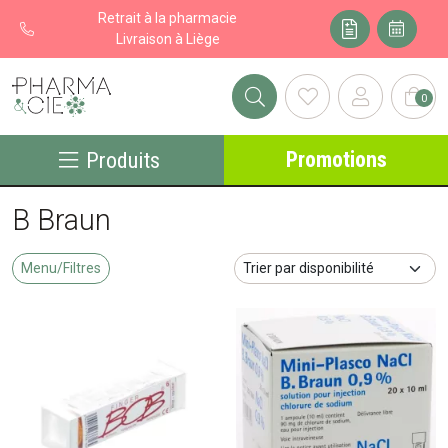
Retrait à la pharmacie
Livraison à Liège
0
Pharma&cie - Pharmacie des Franchises Votre export pharmacie
Promotions
Produits
B Braun
Menu/Filtres