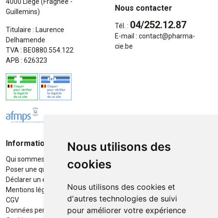
4000 Liège (Fragnée -
Nous contacter
Guillemins)
04/252.12.87
Tél. :
Titulaire : Laurence
E-mail :
contact
@
pharma-
Delhamende
cie.be
TVA : BE0880.554.122
APB : 626323
Informations
Moyens de paiement
Nous utilisons des
Qui sommes-nous ?
Paiement sécurisé
cookies
Poser une question
Déclarer un effet indésirable
Nous utilisons des cookies et
Mentions légales
d'autres technologies de suivi
CGV
pour améliorer votre expérience
Données personnelles
Retrait / Livraison