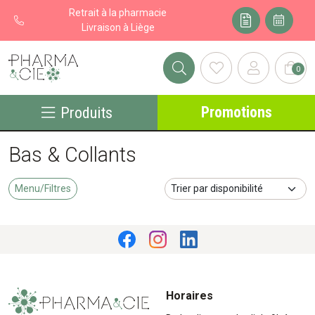
Retrait à la pharmacie
Livraison à Liège
0
Pharma&cie - Pharmacie des Franchises Votre export pharmacie
Promotions
Produits
Bas & Collants
Menu/Filtres
Horaires