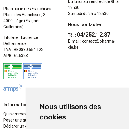
Du lundi au vendredi de 9h à
18h30
Pharmacie des Franchises
Samedi de 9h à 12h30
Place des Franchises, 3
4000 Liège (Fragnée -
Nous contacter
Guillemins)
04/252.12.87
Tél. :
Titulaire : Laurence
E-mail :
contact
@
pharma-
Delhamende
cie.be
TVA : BE0880.554.122
APB : 626323
Informations
Moyens de paiement
Nous utilisons des
Qui sommes-nous ?
Paiement sécurisé
cookies
Poser une question
Déclarer un effet indésirable